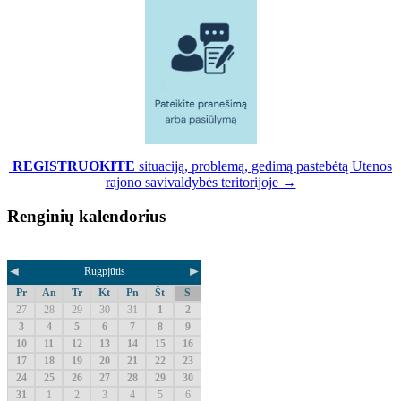
REGISTRUOKITE
situaciją, problemą, gedimą pastebėtą Utenos
rajono savivaldybės teritorijoje →
Renginių kalendorius
◄
►
Rugpjūtis
Pr
An
Tr
Kt
Pn
Št
S
27
28
29
30
31
1
2
3
4
5
6
7
8
9
10
11
12
13
14
15
16
17
18
19
20
21
22
23
24
25
26
27
28
29
30
31
1
2
3
4
5
6