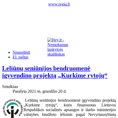
www.regia.lt
Spausdinti
El. paštas
Leliūnų seniūnijos bendruomenė
įgyvendino projektą „Kurkime rytojų“
Smulkiau
Parašyta 2021 m. gruodžio 20 d.
Leliūnų seniūnijos bendruomenė įgyvendino projektą
„Kurkime rytojų“, kuris finansuotas Lietuvos
Respublikos socialinės apsaugos ir darbo ministerijos
valstybės biudžeto lėšomis pagal Nevyriausybinių