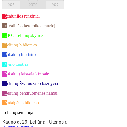
2026
2025
2027
Seniūnijos renginiai
V.Valiušio keramikos muziejus
UKC Leliūnų skyrius
Leliūnų biblioteka
Pakalnių biblioteka
Meno centras
Pakalnių laisvalaikio salė
Leliūnų Šv. Juozapo bažnyčia
Leliūnų bendruomenės namai
Antalgės biblioteka
Leliūnų seniūnija
Kauno g. 29, Leliūnai, Utenos r.