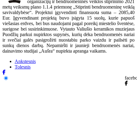
organizacijų ir bendruomeninės veiklos stiprinimo 2021
metų veiksmų plano 1.1.4 priemonę „Stiprinti bendruomeninę veiklą
savivaldybėse“. Projektui įgyvendinti finansuota suma – 2085,40
Eur. Įgyvendinant projektą buvo įsigyta 15 suolų, kurie papuoš
viešasias erdves, bei bus naudojami pagal poreikį miestelio šventėse,
sueigose bei susirinkimuose. Vytauto Valiušio keramikos muziejaus
Puodžių parkui nupirktos supynės, kurių dėka bendruomenės nariai
ir svečiai galės pasigrožėti nuostabiu parko vaizdu ir pailsėti po
sunkų dienos darbų. Nepamiršti ir jaunieji bendruomenės nariai,
dainavimo studijai „Aušra“ nupirkta apranga vaikams.
Ankstesnis
Tolesnis
faceb