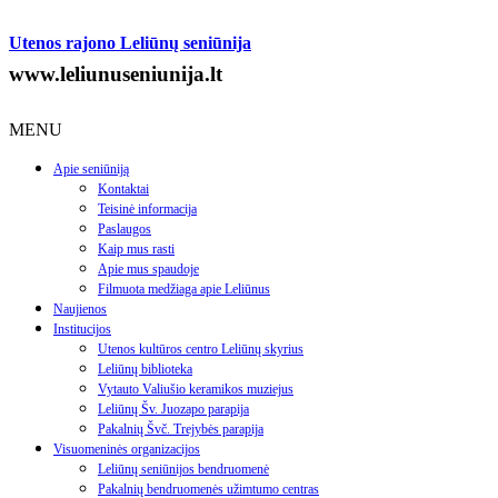
Utenos rajono Leliūnų seniūnija
www.leliunuseniunija.lt
MENU
Apie seniūniją
Kontaktai
Teisinė informacija
Paslaugos
Kaip mus rasti
Apie mus spaudoje
Filmuota medžiaga apie Leliūnus
Naujienos
Institucijos
Utenos kultūros centro Leliūnų skyrius
Leliūnų biblioteka
Vytauto Valiušio keramikos muziejus
Leliūnų Šv. Juozapo parapija
Pakalnių Švč. Trejybės parapija
Visuomeninės organizacijos
Leliūnų seniūnijos bendruomenė
Pakalnių bendruomenės užimtumo centras