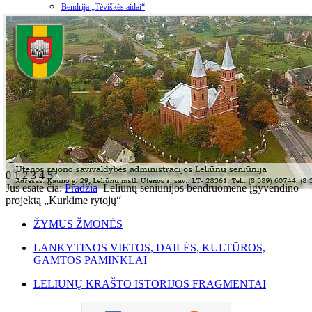
Bendrija „Tėviškės aidai“
0
1
2
3
4
5
Jūs esate čia:
Pradžia
Leliūnų seniūnijos bendruomenė įgyvendino
projektą „Kurkime rytojų“
ŽYMŪS ŽMONĖS
LANKYTINOS VIETOS, DAILĖS, KULTŪROS,
GAMTOS PAMINKLAI
LELIŪNŲ KRAŠTO ISTORIJOS FRAGMENTAI