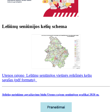
Leliūnų seniūnijos kelių schema
Utenos rajono Leliūnų seniūnijos vietinės reikšmės kelių
sąrašas (pdf formatu)
Atliekų surinkimo apvažiavimo būdu Utenos rajono seniūnijose grafikai
2026 m.