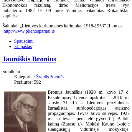
Ekonomokos fakultetą, dirbo Melioracijos treste vyr.
buhalteriu. 1982 01 09 mirė Vilniuje, palaidotas Rokantiškių
kapinėse.
Šaltiniai: „Lietuvos kariuomenės karininkai 1918-1953” II tomas.
http://www.plienosparnai.lt/
Spausdinti
El. paštas
Jauniškis Bronius
Smulkiau
Kategorija:
Žymūs žmonės
Peržiūros: 592
Bronius Jauniškis (1920 m. kovo 17 d.
Pakalniuose, Utenos apskritis – 2010 m.
sausio 31 d.) – Lietuvos prozininkas,
žurnalistas, surdopedagogas, ateizmo
propaguotojas. Tėvas buvo siuvėjas. 1927
m. su tėvais persikėlė gyventi į Baibių
kaimą (Zarasų r.). Mokėsi Kauno 1-ojoje
suaugusiųjų vidurinėje mokykloje,