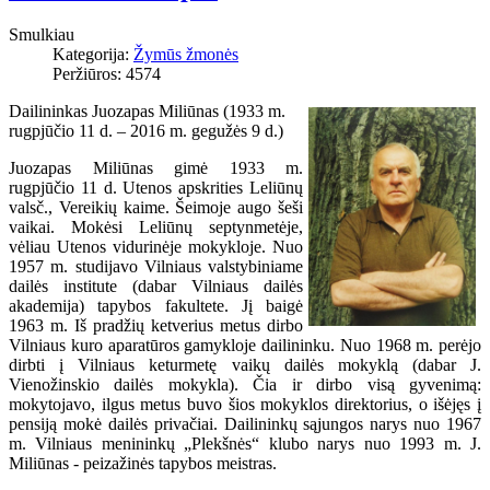
Smulkiau
Kategorija:
Žymūs žmonės
Peržiūros: 4574
Dailininkas Juozapas Miliūnas (1933 m.
rugpjūčio 11 d. – 2016 m. gegužės 9 d.)
Juozapas Miliūnas gimė 1933 m.
rugpjūčio 11 d. Utenos apskrities Leliūnų
valsč., Vereikių kaime. Šeimoje augo šeši
vaikai. Mokėsi Leliūnų septynmetėje,
vėliau Utenos vidurinėje mokykloje. Nuo
1957 m. studijavo Vilniaus valstybiniame
dailės institute (dabar Vilniaus dailės
akademija) tapybos fakultete. Jį baigė
1963 m. Iš pradžių ketverius metus dirbo
Vilniaus kuro aparatūros gamykloje dailininku. Nuo 1968 m. perėjo
dirbti į Vilniaus keturmetę vaikų dailės mokyklą (dabar J.
Vienožinskio dailės mokykla). Čia ir dirbo visą gyvenimą:
mokytojavo, ilgus metus buvo šios mokyklos direktorius, o išėjęs į
pensiją mokė dailės privačiai. Dailininkų sąjungos narys nuo 1967
m. Vilniaus menininkų „Plekšnės“ klubo narys nuo 1993 m. J.
Miliūnas - peizažinės tapybos meistras.