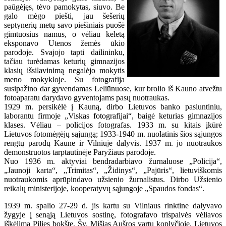
paūgėjęs, tėvo pamokytas, siuvo. Be
galo mėgo piešti, jau šešerių
septynerių metų savo piešiniais puošė
gimtuosius namus, o vėliau keletą
eksponavo Utenos žemės ūkio
parodoje. Svajojo tapti dailininku,
tačiau turėdamas keturių gimnazijos
klasių išsilavinimą negalėjo mokytis
meno mokykloje. Su fotografija
susipažino dar gyvendamas Leliūnuose, kur brolio iš Kauno atvežtu
fotoaparatu darydavo gyventojams pasų nuotraukas.
1929 m. persikėlė į Kauną, dirbo Lietuvos banko pasiuntiniu,
laborantu firmoje „Viskas fotografijai“, baigė keturias gimnazijos
klases. Vėliau – policijos fotografas. 1933 m. su kitais įkūrė
Lietuvos fotomėgėjų sąjungą; 1933-1940 m. nuolatinis šios sąjungos
rengtų parodų Kaune ir Vilniuje dalyvis. 1937 m. jo nuotraukos
demonstruotos tarptautinėje Paryžiaus parodoje.
Nuo 1936 m. aktyviai bendradarbiavo žurnaluose „Policija“,
„Jaunoji karta“, „Trimitas“, „Židinys“, „Pajūris“, lietuviškomis
nuotraukomis aprūpindavo užsienio žurnalistus. Dirbo Užsienio
reikalų ministerijoje, kooperatyvų sąjungoje „Spaudos fondas“.
1939 m. spalio 27-29 d. jis kartu su Vilniaus rinktine dalyvavo
žygyje į senąją Lietuvos sostinę, fotografavo trispalvės vėliavos
iškėlimą Pilies bokšte, Šv. Mišias Aušros vartų koplyčioje, Lietuvos