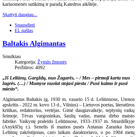
kariuomenės sutikimą ir paradą Katedros aikštėje.
Skaityti daugiau...
Spausdinti
El. paštas
Baltakis Algimantas
Smulkiau
Kategorija:
Žymūs žmonės
Peržiūros: 4092
„Iš Leliūnų, Gargždų, nuo Žagarės, – / Mes – pirmoji karta nuo
žagrės. (…) / Mumyse nuolat stojasi piestu / Pusė kaimo ir pusė
miesto“.
Algimantas Baltakis (g. 1930 m. vasario 15 d. Leliūnuose, Utenos
apskritis - 2022 m. kovo 13 d., Vilnius) – Lietuvos poetas, literatūros
kritikas, redaktorius, vertėjas. Gimė daugiavaikėje, septynių vaikų
šeimoje. Tėvas vargoninkas, šaulių vadas, mama dirbo maisto
fabrike. Vaikystę praleido Leliūnuose, 1933–1937 m. Strazdiškyje
(Anykščių r.). Senelis iš mamos pusės Antanas Zaranka buvo
Leliūnų zakristijonas, caro laikais daraktoriavo, o po 1904 metų