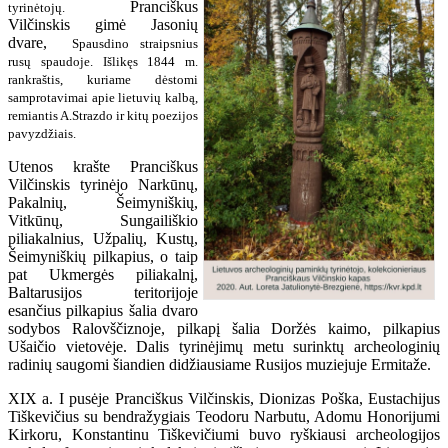
Pranciškus
tyrinėtojų.
Vilčinskis gimė J
asonių
dvare,
Spausdino straipsnius
rusų spaudoje. Išlikęs 1844 m.
rankraštis, kuriame dėstomi
samprotavimai apie lietuvių kalbą,
remiantis A.Strazdo ir kitų poezijos
pavyzdžiais.
Utenos krašte Pranciškus
Vilčinskis tyrinėjo Narkūnų,
Pakalnių, Šeimyniškių,
Vitkūnų, Sungailiškio
piliakalnius, Užpalių, Kustų,
Šeimyniškių pilkapius, o taip
pat Ukmergės piliakalnį,
Baltarusijos teritorijoje
esančius pilkapius šalia dvaro
sodybos Ralovščiznoje, pilkapį šalia Doržės kaimo, pilkapius
Ušaičio vietovėje. Dalis tyrinėjimų metu surinktų archeologinių
radinių saugomi šiandien didžiausiame Rusijos muziejuje Ermitaže.
XIX a. I pusėje Pranciškus Vilčinskis, Dionizas Poška, Eustachijus
Tiškevičius su bendražygiais Teodoru Narbutu, Adomu Honorijumi
Kirkoru, Konstantinu Tiškevičiumi buvo ryškiausi archeologijos