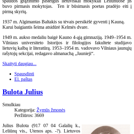
spaudos grąžinimo įsisteigus lietuviškai mokyklai Leliūnuose jis
buvo pirmasis mokytojas. Ten ir būsimasis poetas pradėjo eiti į
pirmą skyrių.
1937 m. Algimantas Baltakis su tėvais persikėlė gyventi į Kauną.
Karui baigiantis šeima atsidūrė Kelmės dvare.
1949 m. aukso medaliu baigė Kauno 4-ąją gimnaziją. 1949–1954 m.
Vilniaus universiteto Istorijos ir filologijos fakultete studijavo
lietuvių kalbą ir literatūrą. 1953–1954 m. vadovavo Vilniaus jaunųjų
rašytojų sekcijai, redagavo almanachą „Jaunieji“.
Skaityti daugiau...
Spausdinti
El. paštas
Bulota Julius
Smulkiau
Kategorija:
Žymūs žmonės
Peržiūros: 3669
Julius Bulota (917 07 04 Galalių k.,
Leliūnų vis., Utenos aps. -?). Lietuvos