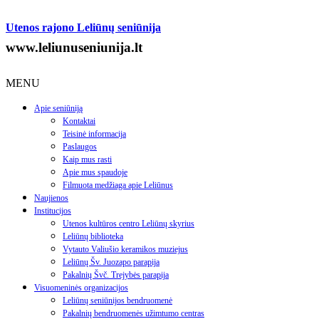
Utenos rajono Leliūnų seniūnija
www.leliunuseniunija.lt
MENU
Apie seniūniją
Kontaktai
Teisinė informacija
Paslaugos
Kaip mus rasti
Apie mus spaudoje
Filmuota medžiaga apie Leliūnus
Naujienos
Institucijos
Utenos kultūros centro Leliūnų skyrius
Leliūnų biblioteka
Vytauto Valiušio keramikos muziejus
Leliūnų Šv. Juozapo parapija
Pakalnių Švč. Trejybės parapija
Visuomeninės organizacijos
Leliūnų seniūnijos bendruomenė
Pakalnių bendruomenės užimtumo centras