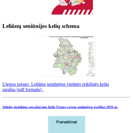
Leliūnų seniūnijos kelių schema
Utenos rajono Leliūnų seniūnijos vietinės reikšmės kelių
sąrašas (pdf formatu)
Atliekų surinkimo apvažiavimo būdu Utenos rajono seniūnijose grafikai
2026 m.