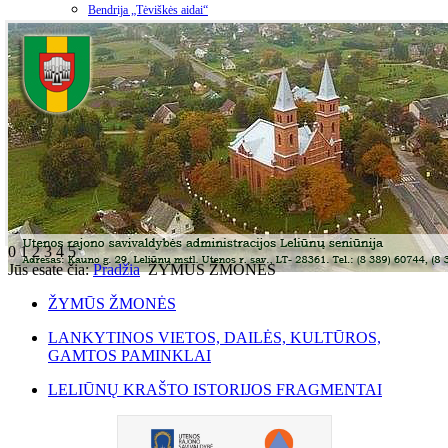
Bendrija „Tėviškės aidai“
0
1
2
3
4
5
Jūs esate čia:
Pradžia
ŽYMŪS ŽMONĖS
ŽYMŪS ŽMONĖS
LANKYTINOS VIETOS, DAILĖS, KULTŪROS,
GAMTOS PAMINKLAI
LELIŪNŲ KRAŠTO ISTORIJOS FRAGMENTAI