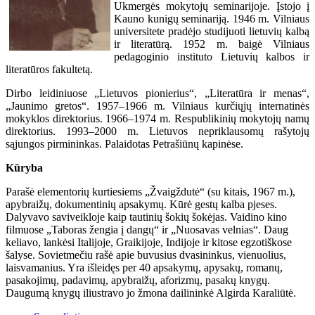
Ukmergės mokytojų seminarijoje. Įstojo į
Kauno kunigų seminariją. 1946 m. Vilniaus
universitete pradėjo studijuoti lietuvių kalbą
ir literatūrą. 1952 m. baigė Vilniaus
pedagoginio instituto Lietuvių kalbos ir
literatūros fakultetą.
Dirbo leidiniuose „Lietuvos pionierius“, „Literatūra ir menas“,
„Jaunimo gretos“. 1957–1966 m. Vilniaus kurčiųjų internatinės
mokyklos direktorius. 1966–1974 m. Respublikinių mokytojų namų
direktorius. 1993–2000 m. Lietuvos nepriklausomų rašytojų
sąjungos pirmininkas. Palaidotas Petrašiūnų kapinėse.
Kūryba
Parašė elementorių kurtiesiems „Žvaigždutė“ (su kitais, 1967 m.),
apybraižų, dokumentinių apsakymų. Kūrė gestų kalba pjeses.
Dalyvavo saviveikloje kaip tautinių šokių šokėjas. Vaidino kino
filmuose „Taboras žengia į dangų“ ir „Nuosavas velnias“. Daug
keliavo, lankėsi Italijoje, Graikijoje, Indijoje ir kitose egzotiškose
šalyse. Sovietmečiu rašė apie buvusius dvasininkus, vienuolius,
laisvamanius. Yra išleidęs per 40 apsakymų, apysakų, romanų,
pasakojimų, padavimų, apybraižų, aforizmų, pasakų knygų.
Daugumą knygų iliustravo jo žmona dailininkė Algirda Karaliūtė.