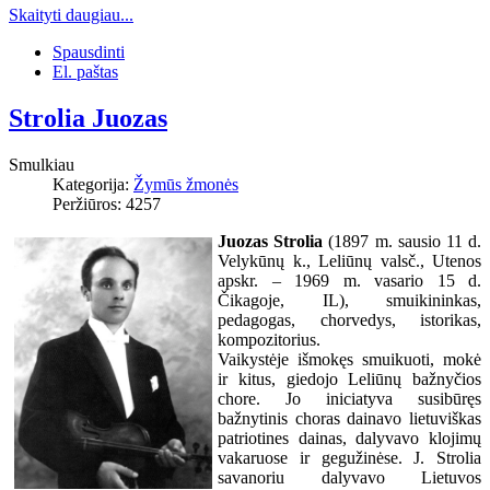
Skaityti daugiau...
Spausdinti
El. paštas
Strolia Juozas
Smulkiau
Kategorija:
Žymūs žmonės
Peržiūros: 4257
Juozas Strolia
(1897 m. sausio 11 d.
Velykūnų k., Leliūnų valsč., Utenos
apskr. – 1969 m. vasario 15 d.
Čikagoje, IL), smuikininkas,
pedagogas, chorvedys, istorikas,
kompozitorius.
Vaikystėje išmokęs smuikuoti, mokė
ir kitus, giedojo Leliūnų bažnyčios
chore. Jo iniciatyva susibūręs
bažnytinis choras dainavo lietuviškas
patriotines dainas, dalyvavo klojimų
vakaruose ir gegužinėse. J. Strolia
savanoriu dalyvavo Lietuvos