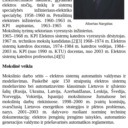
elektros stočių, tinklų ir sistemų
specialybės inžinieriaus-elektriko
specialybę. 1958–1960 m. Petrašiūnų
elektrinės inžinierius. 1960–1963 m.
KPI aspirantas, 1963–1965 m.
Mokslinių tyrimų sektoriaus vyresnysis inžinierius.
1965–1968 m. KPI Elektros sistemų katedros vyresnysis dėstytojas.
1967 m. technikos mokslų kandidatas.[2][3] 1968–1974 m. Elektros
sistemų katedros docentas, 1974–1984 m. katedros vedėjas, 1984–
2003 m. KPI (nuo 1990 m. KTU) docentas, nuo 2003 m. Elektros
sistemų katedros profesorius.[4][5]
Mokslinė veikla
Mokslinio darbo sritis – elektros sistemų automatinis valdymas ir
modeliavimas. Paskelbė apie 150 straipsnių elektros sistemų
modeliavimo bei automatizavimo klausimais Lietuvos ir užsienio
šalių (Rusija, Ukraina, Latvija, Azerbaidžanas, Lenkija, Švedija,
Norvegija, Vokietija, Ispanija) moksliniuose žurnaluose bei
mokslinių darbų rinkiniuose. 1998–2000 m. įvairių komisijų,
svarsčiusių Lietuvos energetikos strategijos ir plėtros problemas,
narys. 2001–2003 m. dalyvavo ruošiant norminę techninę
dokumentaciją: elektros įrenginių įrengimo taisykles, automatinio
generacijos valdymo ir priešavarinės automatikos reglamentus.