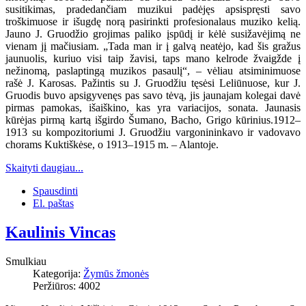
susitikimas, pradedančiam muzikui padėjęs apsispręsti savo
troškimuose ir išugdę norą pasirinkti profesionalaus muziko kelią.
Jauno J. Gruodžio grojimas paliko įspūdį ir kėlė susižavėjimą ne
vienam jį mačiusiam. „Tada man ir į galvą neatėjo, kad šis gražus
jaunuolis, kuriuo visi taip žavisi, taps mano kelrode žvaigžde į
nežinomą, paslaptingą muzikos pasaulį“, – vėliau atsiminimuose
rašė J. Karosas. Pažintis su J. Gruodžiu tęsėsi Leliūnuose, kur J.
Gruodis buvo apsigyvenęs pas savo tėvą, jis jaunajam kolegai davė
pirmas pamokas, išaiškino, kas yra variacijos, sonata. Jaunasis
kūrėjas pirmą kartą išgirdo Šumano, Bacho, Grigo kūrinius.1912–
1913 su kompozitoriumi J. Gruodžiu vargonininkavo ir vadovavo
chorams Kuktiškėse, o 1913–1915 m. – Alantoje.
Skaityti daugiau...
Spausdinti
El. paštas
Kaulinis Vincas
Smulkiau
Kategorija:
Žymūs žmonės
Peržiūros: 4002