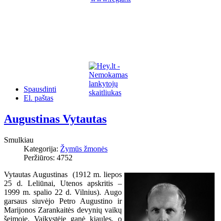
Spausdinti
El. paštas
Augustinas Vytautas
Smulkiau
Kategorija:
Žymūs žmonės
Peržiūros: 4752
Vytautas Augustinas (1912 m. liepos
25 d. Leliūnai, Utenos apskritis –
1999 m. spalio 22 d. Vilnius). Augo
garsaus siuvėjo Petro Augustino ir
Marijonos Zarankaitės devynių vaikų
šeimoje. Vaikystėje ganė kiaules, o