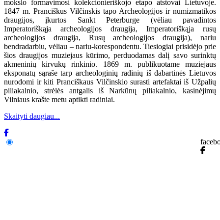
mokslo formavimosi kolekcionieriškojo etapo atstovai Lietuvoje.
1847 m. Pranciškus Vilčinskis tapo Archeologijos ir numizmatikos
draugijos, įkurtos Sankt Peterburge (vėliau pavadintos
Imperatoriškąja archeologijos draugija, Imperatoriškąja rusų
archeologijos draugija, Rusų archeologijos draugija), nariu
bendradarbiu, vėliau – nariu-korespondentu. Tiesiogiai prisidėjo prie
šios draugijos muziejaus kūrimo, perduodamas dalį savo surinktų
akmeninių kirvukų rinkinio. 1869 m. publikuotame muziejaus
eksponatų sąraše tarp archeologinių radinių iš dabartinės Lietuvos
nurodomi ir kiti Pranciškaus Vilčinskio surasti artefaktai iš Užpalių
piliakalnio, strėlės antgalis iš Narkūnų piliakalnio, kasinėjimų
Vilniaus krašte metu aptikti radiniai.
Skaityti daugiau...
faceb