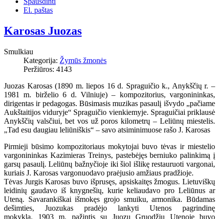
Spausdinti
El. paštas
Karosas Juozas
Smulkiau
Kategorija:
Žymūs žmonės
Peržiūros: 4143
Juozas Karosas (1890 m. liepos 16 d. Spraguičio k., Anykščių r. –
1981 m. birželio 6 d. Vilniuje) – kompozitorius, vargonininkas,
dirigentas ir pedagogas. Būsimasis muzikas pasaulį išvydo „pačiame
Aukštaitijos viduryje“ Spraguičio vienkiemyje. Spraguičiai priklausė
Anykščių valsčiui, bet vos už poros kilometrų – Leliūnų miestelis.
„Tad esu daugiau leliūniškis“ – savo atsiminimuose rašo J. Karosas
Pirmieji būsimo kompozitoriaus mokytojai buvo tėvas ir miestelio
vargonininkas Kazimieras Treinys, pastebėjęs berniuko palinkimą į
garsų pasaulį. Leliūnų bažnyčioje iki šiol išlikę restauruoti vargonai,
kuriais J. Karosas vargonuodavo praėjusio amžiaus pradžioje.
Tėvas Jurgis Karosas buvo išprusęs, apsiskaitęs žmogus. Lietuviškų
leidinių gaudavo iš knygnešių, kurie keliaudavo pro Leliūnus ar
Uteną. Savarankiškai išmokęs grojo smuiku, armonika.
Būdamas
dešimties, Juozukas pradėjo lankyti Utenos pagrindinę
mokyklą.
1903 m. pažintis su Juozu Gruodžiu Utenoje buvo