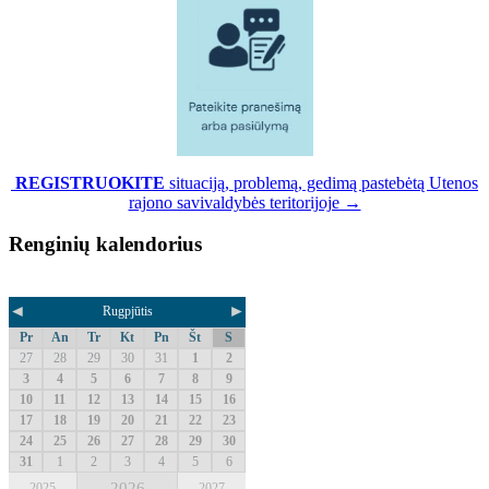
REGISTRUOKITE
situaciją, problemą, gedimą pastebėtą Utenos
rajono savivaldybės teritorijoje →
Renginių kalendorius
◄
►
Rugpjūtis
Pr
An
Tr
Kt
Pn
Št
S
27
28
29
30
31
1
2
3
4
5
6
7
8
9
10
11
12
13
14
15
16
17
18
19
20
21
22
23
24
25
26
27
28
29
30
31
1
2
3
4
5
6
2026
2025
2027