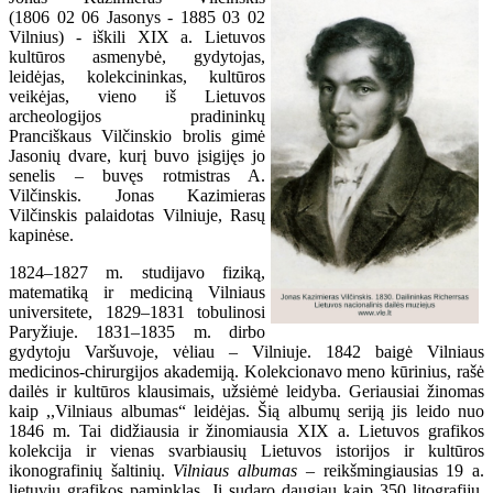
(
1806 02 06
Jasonys -
1885 03 02
Vilnius
) - iškili XIX a. Lietuvos
kultūros asmenybė, gydytojas,
leidėjas, kolekcininkas, kultūros
veikėjas, vieno iš Lietuvos
archeologijos pradininkų
Pranciškaus Vilčinskio brolis gimė
Jasonių dvare, kurį buvo įsigijęs jo
senelis – buvęs rotmistras A.
Vilčinskis. Jonas Kazimieras
Vilčinskis palaidotas Vilniuje, Rasų
kapinėse.
1824–1827 m. studijavo fiziką,
matematiką ir mediciną Vilniaus
universitete, 1829–1831 tobulinosi
Paryžiuje. 1831–1835 m. dirbo
gydytoju Varšuvoje, vėliau – Vilniuje. 1842 baigė Vilniaus
medicinos-chirurgijos akademiją. Kolekcionavo meno kūrinius, rašė
dailės ir kultūros klausimais, užsiėmė leidyba. Geriausiai žinomas
kaip ,,Vilniaus albumas“ leidėjas. Šią albumų seriją jis leido nuo
1846 m. Tai didžiausia ir žinomiausia XIX a. Lietuvos grafikos
kolekcija ir vienas svarbiausių Lietuvos istorijos ir kultūros
ikonografinių šaltinių.
Vilniaus albumas
– reikšmingiausias 19 a.
lietuvių grafikos paminklas. Jį sudaro daugiau kaip 350 litografijų,