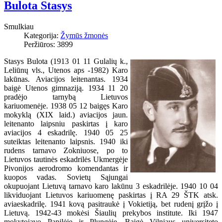
Bulota Stasys
Smulkiau
Kategorija:
Žymūs žmonės
Peržiūros: 3899
Stasys Bulota (1913 01 11 Gulalių k.,
Leliūnų vls., Utenos aps -1982) Karo
lakūnas. Aviacijos leitenantas. 1934
baigė Utenos gimnaziją. 1934 11 20
pradėjo tarnybą Lietuvos
kariuomenėje. 1938 05 12 baigęs Karo
mokyklą (XIX laid.) aviacijos jaun.
leitenanto laipsniu paskirtas į karo
aviacijos 4 eskadrilę. 1940 05 25
suteiktas leitenanto laipsnis. 1940 iki
rudens tarnavo Zokniuose, po to
Lietuvos tautinės eskadrilės Ukmergėje
Pivonijos aerodromo komendantas ir
kuopos vadas. Sovietų Sąjungai
okupuojant Lietuvą tarnavo karo lakūnu 3 eskadrilėje. 1940 10 04
likviduojant Lietuvos kariuomenę paskirtas į RA 29 ŠTK atsk.
aviaeskadrilę. 1941 kovą pasitraukė į Vokietiją, bet rudenį grįžo į
Lietuvą. 1942-43 mokėsi Šiaulių prekybos institute. Iki 1947
mokytojavo Papilėje ir Plungėje. Baigė Vilniaus universiteto