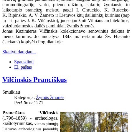
chromolitografijų, vario, plieno raižinių, sukurtų žymiausių to
laikotarpio prancūzų meistrų pagal I. Chruckio, K. Rusecko,
K. Ripinskio, A. V. Žameto ir Lietuvos kitų dailininkų kūrinius (tarp
jų – ir paties J. K. Vilčinskio), juose įamžinti Vilniaus architektūros,
vaizduojamosios dailės paminklai, žymūs žmonės.
Jonas Kazimieras Vilčinskis kolekcionavo senovinius daiktus ir
meno kūrinius. Jo iniciatyva 1843 m. restauruota Šv. Hiacinto
(Jackaus) koplyčia Poguliankoje.
Skaityti daugiau...
Spausdinti
El. paštas
Vilčinskis Pranciškus
Smulkiau
Kategorija:
Žymūs žmonės
Peržiūros: 1271
Pranciškus Vilčinskis
(1796–1859) - archeologas,
kraštotyrininkas,
vienas pirmųjų
Lietuvos archeologinių paminklų