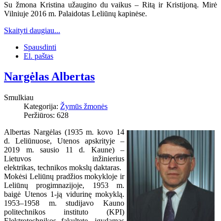
Su žmona Kristina užaugino du vaikus – Ritą ir Kristijoną. Mirė
Vilniuje 2016 m. Palaidotas Leliūnų kapinėse.
Skaityti daugiau...
Spausdinti
El. paštas
Nargėlas Albertas
Smulkiau
Kategorija:
Žymūs žmonės
Peržiūros: 628
Albertas Nargėlas (1935 m. kovo 14
d. Leliūnuose, Utenos apskrityje –
2019 m. sausio 11 d. Kaune) –
Lietuvos inžinierius
elektrikas, technikos mokslų daktaras.
Mokėsi Leliūnų pradžios mokykloje ir
Leliūnų progimnazijoje, 1953 m.
baigė Utenos 1-ją vidurinę mokyklą.
1953–1958 m. studijavo Kauno
politechnikos instituto (KPI)
Elektrotechnikos fakultete, įgydamas