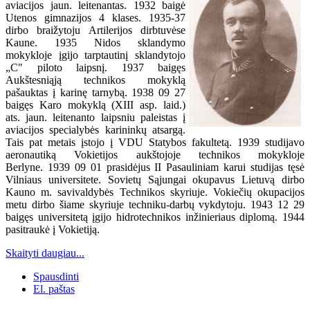
aviacijos jaun. leitenantas. 1932 baigė
Utenos gimnazijos 4 klases. 1935-37
dirbo braižytoju Artilerijos dirbtuvėse
Kaune. 1935 Nidos sklandymo
mokykloje įgijo tarptautinį sklandytojo
„C" piloto laipsnį. 1937 baigęs
Aukštesniąją technikos mokyklą
pašauktas į karinę tarnybą. 1938 09 27
baigęs Karo mokyklą (XIII asp. laid.)
ats. jaun. leitenanto laipsniu paleistas į
aviacijos specialybės karininkų atsargą.
Tais pat metais įstojo į VDU Statybos fakultetą. 1939 studijavo
aeronautiką Vokietijos aukštojoje technikos mokykloje
Berlyne. 1939 09 01 prasidėjus II Pasauliniam karui studijas tęsė
Vilniaus universitete. Sovietų Sąjungai okupavus Lietuvą dirbo
Kauno m. savivaldybės Technikos skyriuje. Vokiečių okupacijos
metu dirbo šiame skyriuje techniku-darbų vykdytoju. 1943 12 29
baigęs universitetą įgijo hidrotechnikos inžinieriaus diplomą. 1944
pasitraukė į Vokietiją.
Skaityti daugiau...
Spausdinti
El. paštas