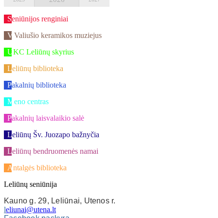
Seniūnijos renginiai
V.Valiušio keramikos muziejus
UKC Leliūnų skyrius
Leliūnų biblioteka
Pakalnių biblioteka
Meno centras
Pakalnių laisvalaikio salė
Leliūnų Šv. Juozapo bažnyčia
Leliūnų bendruomenės namai
Antalgės biblioteka
Leliūnų seniūnija
Kauno g. 29, Leliūnai, Utenos r.
l
eliunai@utena.lt