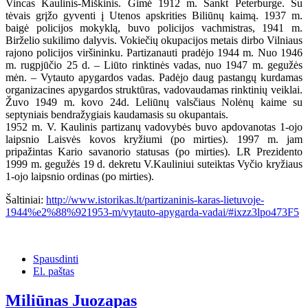
Vincas Kaulinis-Miškinis. Gimė 1912 m. Sankt Peterburge. Su
tėvais grįžo gyventi į Utenos apskrities Biliūnų kaimą. 1937 m.
baigė policijos mokyklą, buvo policijos vachmistras, 1941 m.
Birželio sukilimo dalyvis. Vokiečių okupacijos metais dirbo Vilniaus
rajono policijos viršininku. Partizanauti pradėjo 1944 m. Nuo 1946
m. rugpjūčio 25 d. – Liūto rinktinės vadas, nuo 1947 m. gegužės
mėn. – Vytauto apygardos vadas. Padėjo daug pastangų kurdamas
organizacines apygardos struktūras, vadovaudamas rinktinių veiklai.
Žuvo 1949 m. kovo 24d. Leliūnų valsčiaus Nolėnų kaime su
septyniais bendražygiais kaudamasis su okupantais.
1952 m. V. Kaulinis partizanų vadovybės buvo apdovanotas 1-ojo
laipsnio Laisvės kovos kryžiumi (po mirties). 1997 m. jam
pripažintas Kario savanorio statusas (po mirties). LR Prezidento
1999 m. gegužės 19 d. dekretu V.Kauliniui suteiktas Vyčio kryžiaus
1-ojo laipsnio ordinas (po mirties).
Šaltiniai:
http://www.istorikas.lt/partizaninis-karas-lietuvoje-
1944%e2%88%921953-m/vytauto-apygarda-vadai/#ixzz3lpo473F5
Spausdinti
El. paštas
Miliūnas Juozapas