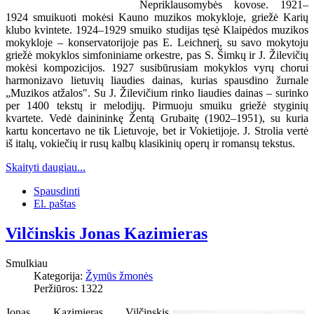
Nepriklausomybės kovose. 1921–
1924 smuikuoti mokėsi Kauno muzikos mokykloje, griežė Karių
klubo kvintete. 1924–1929 smuiko studijas tęsė Klaipėdos muzikos
mokykloje – konservatorijoje pas E. Leichnerį, su savo mokytoju
griežė mokyklos simfoniniame orkestre, pas S. Šimkų ir J. Žilevičių
mokėsi kompozicijos. 1927 susibūrusiam mokyklos vyrų chorui
harmonizavo lietuvių liaudies dainas, kurias spausdino žurnale
„Muzikos atžalos". Su J. Žilevičium rinko liaudies dainas – surinko
per 1400 tekstų ir melodijų. Pirmuoju smuiku griežė styginių
kvartete. Vedė dainininkę Žentą Grubaitę (1902–1951), su kuria
kartu koncertavo ne tik Lietuvoje, bet ir Vokietijoje. J. Strolia vertė
iš italų, vokiečių ir rusų kalbų klasikinių operų ir romansų tekstus.
Skaityti daugiau...
Spausdinti
El. paštas
Vilčinskis Jonas Kazimieras
Smulkiau
Kategorija:
Žymūs žmonės
Peržiūros: 1322
Jonas Kazimieras Vilčinskis