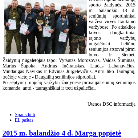
sporto žaidynės. 2015
m. balandžio 18 d.
seniūnijų sportininkai
varžėsi virvės traukimo
varžybose. Po atkaklios
kovos daugkartiniai
rajono varžybų
nugalėtojai Leliūnų
seniūnijos atstovai pirmi
buvo ir šiemet.
Žaidynių nugalėtojais tapo: Vytautas Morozovas, Vaidas Šuminas,
Marius Šapoka, Andrius Inčirauskas, Liudas Labanavičius,
Mindaugas Navikas ir Edvinas Jurgelevičius. Antri liko Tauragnų,
trečioje vietoje - Daugailių seniūnijos stipruoliai.
Po septynių rungčių varžybų žaidynėse pirmaujaLeliūnų seniūnijos
komanda, antri - tauragniškiai ir treti užpaliečiai.
Utenos DSC informacija
Spausdinti
El. paštas
2015 m. balandžio 4 d. Marga popietė