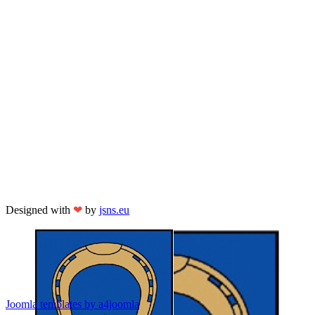
Designed with
❤
by
jsns.eu
Joomla templates by a4joomla