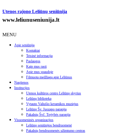
Utenos rajono Leliūnų seniūnija
www.leliunuseniunija.lt
MENU
Apie seniūniją
Kontaktai
Teisinė informacija
Paslaugos
Kaip mus rasti
Apie mus spaudoje
Filmuota medžiaga apie Leliūnus
Naujienos
Institucijos
Utenos kultūros centro Leliūnų skyrius
Leliūnų biblioteka
Vytauto Valiušio keramikos muziejus
Leliūnų Šv. Juozapo parapija
Pakalnių Švč. Trejybės parapija
Visuomeninės organizacijos
Leliūnų seniūnijos bendruomenė
Pakalnių bendruomenės užimtumo centras