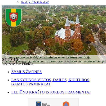
Bendrija „Tėviškės aidai“
0
1
2
3
4
5
Jūs esate čia:
Pradžia
ŽYMŪS ŽMONĖS
LANKYTINOS VIETOS, DAILĖS, KULTŪROS,
GAMTOS PAMINKLAI
LELIŪNŲ KRAŠTO ISTORIJOS FRAGMENTAI