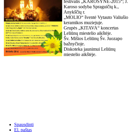
festivalis „KAROSYNĖ-2015“; J.
Karoso sodyba Spraguičių k.,
Anykščių r.
„MOLIO“ šventė Vytauto Valiušio
keramikos muziejuje.
Grupės „KITAVA“ koncertas
Leliūnų miestelio aikštėje.
Šv. Mišios Leliūnų Šv. Juozapo
bažnyčioje.
Diskoteka jaunimui Leliūnų
miestelio aikštėje.
Spausdinti
El. paštas