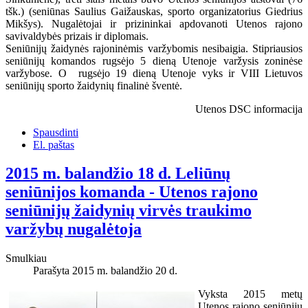
tšk.) (seniūnas Saulius Gaižauskas, sporto organizatorius Giedrius
Mikšys). Nugalėtojai ir prizininkai apdovanoti Utenos rajono
savivaldybės prizais ir diplomais.
Seniūnijų žaidynės rajoninėmis varžybomis nesibaigia. Stipriausios
seniūnijų komandos rugsėjo 5 dieną Utenoje varžysis zoninėse
varžybose. O rugsėjo 19 dieną Utenoje vyks ir VIII Lietuvos
seniūnijų sporto žaidynių finalinė šventė.
Utenos DSC informacija
Spausdinti
El. paštas
2015 m. balandžio 18 d. Leliūnų
seniūnijos komanda - Utenos rajono
seniūnijų žaidynių virvės traukimo
varžybų nugalėtoja
Smulkiau
Parašyta 2015 m. balandžio 20 d.
Vyksta 2015 metų
Utenos rajono seniūnijų