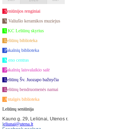
Seniūnijos renginiai
V.Valiušio keramikos muziejus
UKC Leliūnų skyrius
Leliūnų biblioteka
Pakalnių biblioteka
Meno centras
Pakalnių laisvalaikio salė
Leliūnų Šv. Juozapo bažnyčia
Leliūnų bendruomenės namai
Antalgės biblioteka
Leliūnų seniūnija
Kauno g. 29, Leliūnai, Utenos r.
l
eliunai@utena.lt