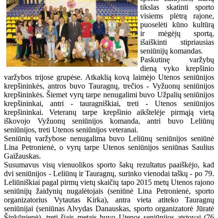
tikslas skatinti sporto
visiems plėtrą rajone,
puoselėti kūno kultūrą
ir mėgėjų sportą,
išaiškinti stipriausias
seniūnijų komandas.
Paskutinę varžybų
dieną vyko krepšinio
varžybos trijose grupėse. Atkaklią kovą laimėjo Utenos seniūnijos
krepšininkės, antros buvo Tauragnų, trečios - Vyžuonų seniūnijos
krepšininkės. Šiemet vyrų tarpe nenugalimi buvo Užpalių seniūnijos
krepšininkai, antri - tauragniškiai, treti - Utenos seniūnijos
krepšininkai. Veteranų tarpe krepšinio aikštelėje pirmąją vietą
iškovojo Vyžuonų seniūnijos komanda, antri buvo Leliūnų
seniūnijos, treti Utenos seniūnijos veteranai.
Seniūnių varžybose nenugalima buvo Leliūnų seniūnijos seniūnė
Lina Petronienė, o vyrų tarpe Utenos seniūnijos seniūnas Saulius
Gaižauskas.
Susumavus visų vienuolikos sporto šakų rezultatus paaiškėjo, kad
dvi seniūnijos - Leliūnų ir Tauragnų, surinko vienodai taškų - po 79.
Leliūniškiai pagal pirmų vietų skaičių tapo 2015 metų Utenos rajono
seniūnijų žaidynių nugalėtojais (seniūnė Lina Petronienė, sporto
organizatorius Vytautas Kirka), antra vieta atiteko Tauragnų
seniūnijai (seniūnas Alvydas Danauskas, sporto organizatorė Jūratė
Šinkūnienė), treti šiais metais buvo Utenos seniūnijos atstovai (76