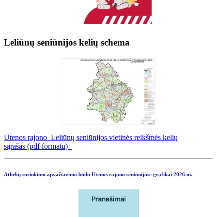
Leliūnų seniūnijos kelių schema
Utenos rajono Leliūnų seniūnijos vietinės reikšmės kelių
sąrašas (pdf formatu)
Atliekų surinkimo apvažiavimo būdu Utenos rajono seniūnijose grafikai
2026 m.