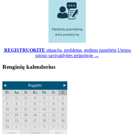
REGISTRUOKITE
situaciją, problemą, gedimą pastebėtą Utenos
rajono savivaldybės teritorijoje →
Renginių kalendorius
◄
►
Rugpjūtis
Pr
An
Tr
Kt
Pn
Št
S
27
28
29
30
31
1
2
3
4
5
6
7
8
9
10
11
12
13
14
15
16
17
18
19
20
21
22
23
24
25
26
27
28
29
30
31
1
2
3
4
5
6
2026
2025
2027