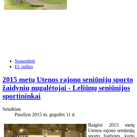
Spausdinti
El. paštas
2015 metų Utenos rajono seniūnijų sporto
žaidynių nugalėtojai - Leliūnų seniūnijos
sportininkai
Smulkiau
Parašyta 2015 m. gegužės 11 d.
Baigėsi 2015 metų
Utenos rajono seniūnijų
sporto žaidynės, kurių