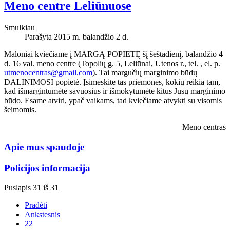
Meno centre Leliūnuose
Smulkiau
Parašyta 2015 m. balandžio 2 d.
Maloniai kviečiame į MARGĄ POPIETĘ šį šeštadienį, balandžio 4
d. 16 val. meno centre (Topolių g. 5, Leliūnai, Utenos r., tel. , el. p.
utmenocentras@gmail.com
). Tai margučių marginimo būdų
DALINIMOSI popietė. Įsimeskite tas priemones, kokių reikia tam,
kad išmargintumėte savuosius ir išmokytumėte kitus Jūsų marginimo
būdo. Esame atviri, ypač vaikams, tad kviečiame atvykti su visomis
šeimomis.
Meno centras
Apie mus spaudoje
Policijos informacija
Puslapis 31 iš 31
Pradėti
Ankstesnis
22