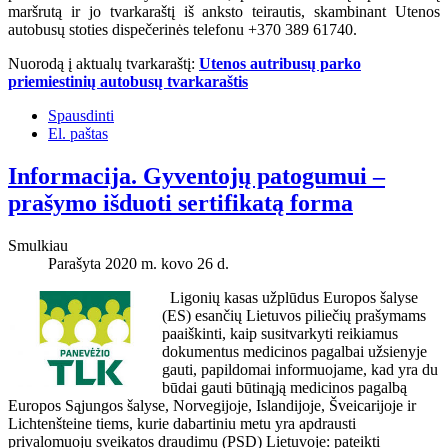
maršrutą ir jo tvarkaraštį iš anksto teirautis, skambinant Utenos
autobusų stoties dispečerinės telefonu +370 389 61740.
Nuorodą į aktualų tvarkaraštį:
Utenos autribusų parko
priemiestinių autobusų tvarkaraštis
Spausdinti
El. paštas
Informacija. Gyventojų patogumui –
prašymo išduoti sertifikatą forma
Smulkiau
Parašyta 2020 m. kovo 26 d.
Ligonių kasas užplūdus Europos šalyse
(ES) esančių Lietuvos piliečių prašymams
paaiškinti, kaip susitvarkyti reikiamus
dokumentus medicinos pagalbai užsienyje
gauti, papildomai informuojame, kad yra du
būdai gauti būtinąją medicinos pagalbą
Europos Sąjungos šalyse, Norvegijoje, Islandijoje, Šveicarijoje ir
Lichtenšteine tiems, kurie dabartiniu metu yra apdrausti
privalomuoju sveikatos draudimu (PSD) Lietuvoje: pateikti