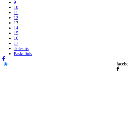
9
10
11
12
13
14
15
16
17
Tolesnis
Paskutinis
faceb