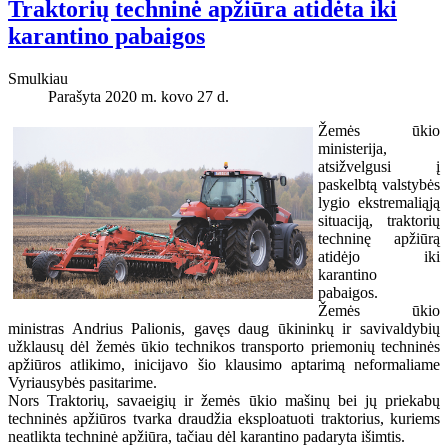
Traktorių techninė apžiūra atidėta iki
karantino pabaigos
Smulkiau
Parašyta 2020 m. kovo 27 d.
Žemės ūkio
ministerija,
atsižvelgusi į
paskelbtą valstybės
lygio ekstremaliąją
situaciją, traktorių
techninę apžiūrą
atidėjo iki
karantino
pabaigos.
Žemės ūkio
ministras Andrius Palionis, gavęs daug ūkininkų ir savivaldybių
užklausų dėl žemės ūkio technikos transporto priemonių techninės
apžiūros atlikimo, inicijavo šio klausimo aptarimą neformaliame
Vyriausybės pasitarime.
Nors Traktorių, savaeigių ir žemės ūkio mašinų bei jų priekabų
techninės apžiūros tvarka draudžia eksploatuoti traktorius, kuriems
neatlikta techninė apžiūra, tačiau dėl karantino padaryta išimtis.