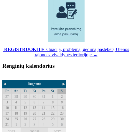
REGISTRUOKITE
situaciją, problemą, gedimą pastebėtą Utenos
rajono savivaldybės teritorijoje →
Renginių kalendorius
◄
►
Rugpjūtis
Pr
An
Tr
Kt
Pn
Št
S
27
28
29
30
31
1
2
3
4
5
6
7
8
9
10
11
12
13
14
15
16
17
18
19
20
21
22
23
24
25
26
27
28
29
30
31
1
2
3
4
5
6
2026
2025
2027