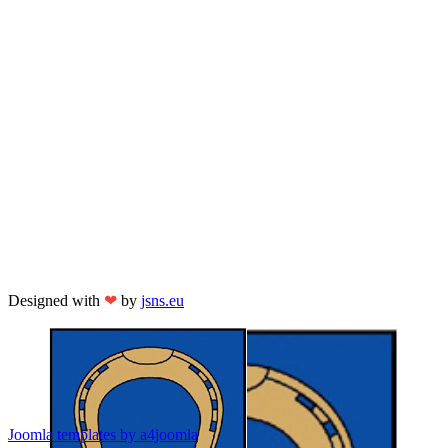
Designed with
❤
by
jsns.eu
Joomla templates by a4joomla