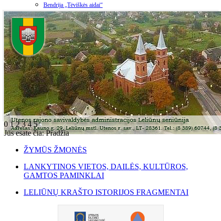
Bendrija „Tėviškės aidai“
0
1
2
3
4
5
Jūs esate čia:
Pradžia
ŽYMŪS ŽMONĖS
LANKYTINOS VIETOS, DAILĖS, KULTŪROS,
GAMTOS PAMINKLAI
LELIŪNŲ KRAŠTO ISTORIJOS FRAGMENTAI