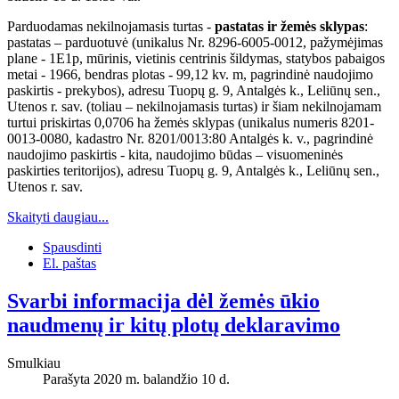
Parduodamas nekilnojamasis turtas -
pastatas ir žemės sklypas
:
pastatas – parduotuvė (unikalus Nr. 8296-6005-0012, pažymėjimas
plane - 1E1p, mūrinis, vietinis centrinis šildymas, statybos pabaigos
metai - 1966, bendras plotas - 99,12 kv. m, pagrindinė naudojimo
paskirtis - prekybos), adresu Tuopų g. 9, Antalgės k., Leliūnų sen.,
Utenos r. sav. (toliau – nekilnojamasis turtas) ir šiam nekilnojamam
turtui priskirtas 0,0706 ha žemės sklypas (unikalus numeris 8201-
0013-0080, kadastro Nr. 8201/0013:80 Antalgės k. v., pagrindinė
naudojimo paskirtis - kita, naudojimo būdas – visuomeninės
paskirties teritorijos), adresu Tuopų g. 9, Antalgės k., Leliūnų sen.,
Utenos r. sav.
Skaityti daugiau...
Spausdinti
El. paštas
Svarbi informacija dėl žemės ūkio
naudmenų ir kitų plotų deklaravimo
Smulkiau
Parašyta 2020 m. balandžio 10 d.