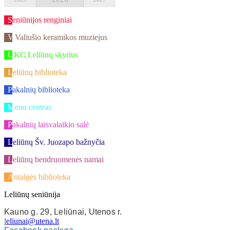
Seniūnijos renginiai
V.Valiušio keramikos muziejus
UKC Leliūnų skyrius
Leliūnų biblioteka
Pakalnių biblioteka
Meno centras
Pakalnių laisvalaikio salė
Leliūnų Šv. Juozapo bažnyčia
Leliūnų bendruomenės namai
Antalgės biblioteka
Leliūnų seniūnija
Kauno g. 29, Leliūnai, Utenos r.
l
eliunai@utena.lt