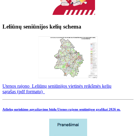
Leliūnų seniūnijos kelių schema
Utenos rajono Leliūnų seniūnijos vietinės reikšmės kelių
sąrašas (pdf formatu)
Atliekų surinkimo apvažiavimo būdu Utenos rajono seniūnijose grafikai
2026 m.