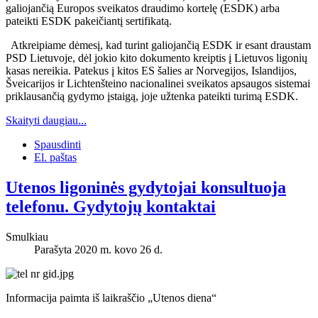
galiojančią Europos sveikatos draudimo kortelę (ESDK) arba
pateikti ESDK pakeičiantį sertifikatą.
Atkreipiame dėmesį, kad turint galiojančią ESDK ir esant draustam
PSD Lietuvoje, dėl jokio kito dokumento kreiptis į Lietuvos ligonių
kasas nereikia. Patekus į kitos ES šalies ar Norvegijos, Islandijos,
Šveicarijos ir Lichtenšteino nacionalinei sveikatos apsaugos sistemai
priklausančią gydymo įstaigą, joje užtenka pateikti turimą ESDK.
Skaityti daugiau...
Spausdinti
El. paštas
Utenos ligoninės gydytojai konsultuoja
telefonu. Gydytojų kontaktai
Smulkiau
Parašyta 2020 m. kovo 26 d.
Informacija paimta iš laikraščio „Utenos diena“