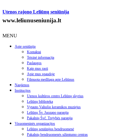
Utenos rajono Leliūnų seniūnija
www.leliunuseniunija.lt
MENU
Apie seniūniją
Kontaktai
Teisinė informacija
Paslaugos
Kaip mus rasti
Apie mus spaudoje
Filmuota medžiaga apie Leliūnus
Naujienos
Institucijos
Utenos kultūros centro Leliūnų skyrius
Leliūnų biblioteka
Vytauto Valiušio keramikos muziejus
Leliūnų Šv. Juozapo parapija
Pakalnių Švč. Trejybės parapija
Visuomeninės organizacijos
Leliūnų seniūnijos bendruomenė
Pakalnių bendruomenės užimtumo centras