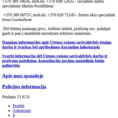
+370 389 59656, mob.tel. +370 698 52632 - socialinio darbo
specialistas Marius Puodžiūnas
+370 389 60757, mob.tel. +370 620 71245 - žemės ūkio specialistė
Irena Guobužienė
Dėl būtinų paslaugų (pvz., leidimo laidoti, prašymų soc. pašalpai
gauti ir pan.) skambinti nurodytais telefono numeriais.
Daugiau informacijos apie Utenos rajono savivaldybės įstaigų
darbą ir tvarkas bei apribojimus karantino laikotarpiu
Svarbi informacija dėl Utenos rajono savivaldybės darbo ir
prašymų pateikimo, konsultacijų gavimo nuotoliniu būdu
galimybių
Apie mus spaudoje
Policijos informacija
Puslapis 13 iš 31
Pradėti
Ankstesnis
8