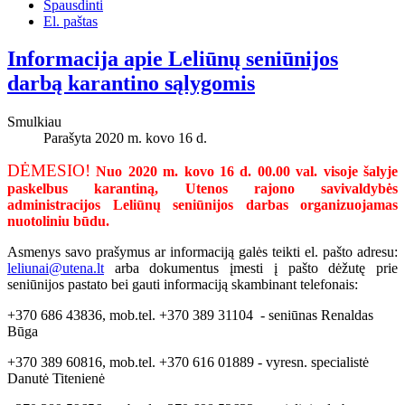
Spausdinti
El. paštas
Informacija apie Leliūnų seniūnijos
darbą karantino sąlygomis
Smulkiau
Parašyta 2020 m. kovo 16 d.
DĖMESIO!
Nuo 2020 m. kovo 16 d. 00.00 val. visoje šalyje
paskelbus karantiną, Utenos rajono savivaldybės
administracijos Leliūnų seniūnijos darbas organizuojamas
nuotoliniu būdu.
Asmenys savo prašymus ar informaciją galės teikti el. pašto adresu:
leliunai@utena.lt
arba dokumentus įmesti į pašto dėžutę prie
seniūnijos pastato bei gauti informaciją skambinant telefonais:
+370 686 43836, mob.tel. +370 389 31104 - seniūnas Renaldas
Būga
+370 389 60816, mob.tel. +370 616 01889 - vyresn. specialistė
Danutė Titenienė