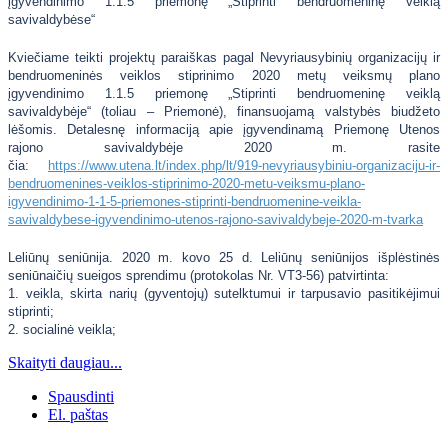
įgyvendinimo 1.1.5 priemonę „Stiprinti bendruomeninę veiklą
savivaldybėse“
Kviečiame teikti projektų paraiškas pagal Nevyriausybinių organizacijų ir
bendruomeninės veiklos stiprinimo 2020 metų veiksmų plano
įgyvendinimo 1.1.5 priemonę „Stiprinti bendruomeninę veiklą
savivaldybėje“ (toliau – Priemonė), finansuojamą valstybės biudžeto
lėšomis. Detalesnę informaciją apie įgyvendinamą Priemonę Utenos
rajono savivaldybėje 2020 m. rasite
čia:
https://www.utena.lt/index.php/lt/919-nevyriausybiniu-organizaciju-ir-
bendruomenines-veiklos-stiprinimo-2020-metu-veiksmu-plano-
igyvendinimo-1-1-5-priemones-stiprinti-bendruomenine-veikla-
savivaldybese-igyvendinimo-utenos-rajono-savivaldybeje-2020-m-tvarka
Leliūnų seniūnija. 2020 m. kovo 25 d. Leliūnų seniūnijos išplėstinės
seniūnaičių sueigos sprendimu (protokolas Nr. VT3-56) patvirtinta:
1. veikla, skirta narių (gyventojų) sutelktumui ir tarpusavio pasitikėjimui
stiprinti;
2. socialinė veikla;
Skaityti daugiau...
Spausdinti
El. paštas