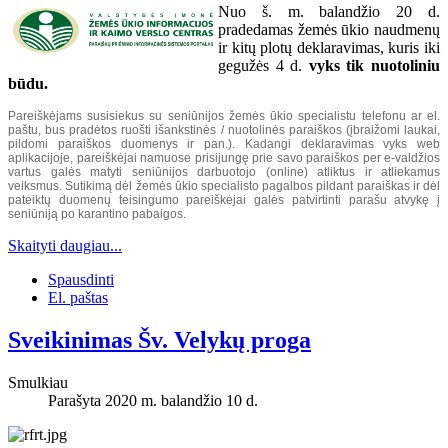
Nuo š. m. balandžio 20 d.
pradedamas žemės ūkio naudmenų
ir kitų plotų deklaravimas, kuris
iki
gegužės 4 d.
vyks tik nuotoliniu
būdu.
Pareiškėjams susisiekus su seniūnijos žemės ūkio specialistu telefonu ar el.
paštu, bus pradėtos ruošti išankstinės / nuotolinės paraiškos (įbraižomi laukai,
pildomi paraiškos duomenys ir pan.). Kadangi deklaravimas vyks web
aplikacijoje, pareiškėjai namuose prisijungę prie savo paraiškos per e-valdžios
vartus galės matyti seniūnijos darbuotojo (online) atliktus ir atliekamus
veiksmus. Sutikimą dėl žemės ūkio specialisto pagalbos pildant paraiškas ir dėl
pateiktų duomenų teisingumo pareiškėjai galės patvirtinti parašu atvykę į
seniūniją po karantino pabaigos.
Skaityti daugiau...
Spausdinti
El. paštas
Sveikinimas Šv. Velykų proga
Smulkiau
Parašyta 2020 m. balandžio 10 d.