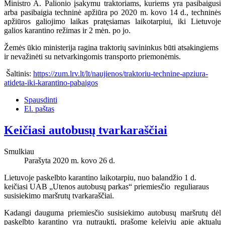
Ministro A. Palionio įsakymu traktoriams, kuriems yra pasibaigusi
arba pasibaigia techninė apžiūra po 2020 m. kovo 14 d., techninės
apžiūros galiojimo laikas pratęsiamas laikotarpiui, iki Lietuvoje
galios karantino režimas ir 2 mėn. po jo.
Žemės ūkio ministerija ragina traktorių savininkus būti atsakingiems
ir nevažinėti su netvarkingomis transporto priemonėmis.
Šaltinis:
https://zum.lrv.lt/lt/naujienos/traktoriu-technine-apziura-
atideta-iki-karantino-pabaigos
Spausdinti
El. paštas
Keičiasi autobusų tvarkaraščiai
Smulkiau
Parašyta 2020 m. kovo 26 d.
Lietuvoje paskelbto karantino laikotarpiu, nuo balandžio 1 d.
keičiasi UAB „Utenos autobusų parkas“ priemiesčio reguliaraus
susisiekimo maršrutų tvarkaraščiai.
Kadangi dauguma priemiesčio susisiekimo autobusų maršrutų dėl
paskelbto karantino yra nutraukti, prašome keleivių apie aktualų