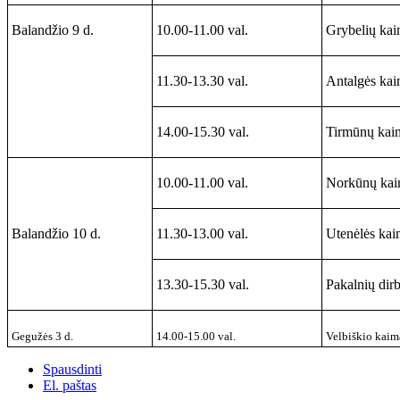
Balandžio 9 d.
10.00-11.00 val.
Grybelių kai
11.30-13.30 val.
Antalgės kai
14.00-15.30 val.
Tirmūnų kai
10.00-11.00 val.
Norkūnų kai
Balandžio 10 d.
11.30-13.00 val.
Utenėlės kai
13.30-15.30 val.
Pakalnių dir
Gegužės 3 d.
14.00-15.00 val.
Velbiškio kaim
Spausdinti
El. paštas