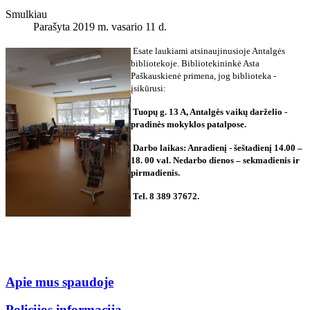
Smulkiau
Parašyta 2019 m. vasario 11 d.
Esate laukiami atsinaujinusioje Antalgės
bibliotekoje. Bibliotekininkė Asta
Paškauskienė primena, jog biblioteka -
įsikūrusi:
Tuopų g. 13 A, Antalgės vaikų darželio -
pradinės mokyklos patalpose.
Darbo laikas: Anradienį - šeštadienį 14.00 –
18. 00 val. Nedarbo dienos – sekmadienis ir
pirmadienis.
Tel. 8 389 37672.
Apie mus spaudoje
Policijos informacija