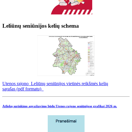
Leliūnų seniūnijos kelių schema
Utenos rajono Leliūnų seniūnijos vietinės reikšmės kelių
sąrašas (pdf formatu)
Atliekų surinkimo apvažiavimo būdu Utenos rajono seniūnijose grafikai
2026 m.