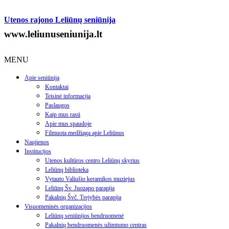
Utenos rajono Leliūnų seniūnija
www.leliunuseniunija.lt
MENU
Apie seniūniją
Kontaktai
Teisinė informacija
Paslaugos
Kaip mus rasti
Apie mus spaudoje
Filmuota medžiaga apie Leliūnus
Naujienos
Institucijos
Utenos kultūros centro Leliūnų skyrius
Leliūnų biblioteka
Vytauto Valiušio keramikos muziejus
Leliūnų Šv. Juozapo parapija
Pakalnių Švč. Trejybės parapija
Visuomeninės organizacijos
Leliūnų seniūnijos bendruomenė
Pakalnių bendruomenės užimtumo centras