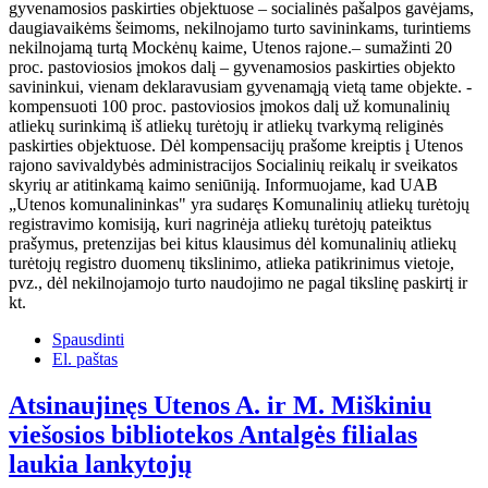
gyvenamosios paskirties objektuose – socialinės pašalpos gavėjams,
daugiavaikėms šeimoms, nekilnojamo turto savininkams, turintiems
nekilnojamą turtą Mockėnų kaime, Utenos rajone.– sumažinti 20
proc. pastoviosios įmokos dalį – gyvenamosios paskirties objekto
savininkui, vienam deklaravusiam gyvenamąją vietą tame objekte. -
kompensuoti 100 proc. pastoviosios įmokos dalį už komunalinių
atliekų surinkimą iš atliekų turėtojų ir atliekų tvarkymą religinės
paskirties objektuose. Dėl kompensacijų prašome kreiptis į Utenos
rajono savivaldybės administracijos Socialinių reikalų ir sveikatos
skyrių ar atitinkamą kaimo seniūniją. Informuojame, kad UAB
„Utenos komunalininkas" yra sudaręs Komunalinių atliekų turėtojų
registravimo komisiją, kuri nagrinėja atliekų turėtojų pateiktus
prašymus, pretenzijas bei kitus klausimus dėl komunalinių atliekų
turėtojų registro duomenų tikslinimo, atlieka patikrinimus vietoje,
pvz., dėl nekilnojamojo turto naudojimo ne pagal tikslinę paskirtį ir
kt.
Spausdinti
El. paštas
Atsinaujinęs Utenos A. ir M. Miškiniu
viešosios bibliotekos Antalgės filialas
laukia lankytojų