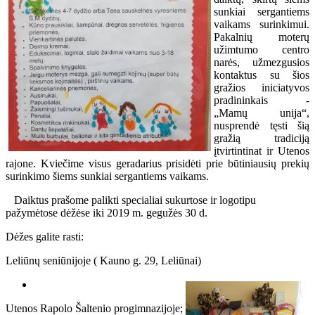
sunkiai sergantiems
vaikams
surinkimui
.
Pakalnių moterų
užimtumo centro
narės, užmezgusios
kontaktus su šios
gražios iniciatyvos
pradininkais -
„Mamų unija“,
nusprendė tęsti šią
gražią tradiciją
įtvirtintinat ir Utenos
rajone. Kviečime visus geradarius prisidėti prie būtiniausių prekių
surinkimo šiems sunkiai sergantiems vaikams.
Daiktus prašome palikti specialiai sukurtose ir logotipu
pažymėtose dėžėse iki 2019 m. gegužės 30 d.
Dėžes galite rasti:
Leliūnų seniūnijoje ( Kauno g. 29, Leliūnai)
Utenos Rapolo Šaltenio progimnazijoje;