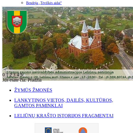
Bendrija „Tėviškės aidai“
0
1
2
3
4
5
Jūs esate čia:
Pradžia
ŽYMŪS ŽMONĖS
LANKYTINOS VIETOS, DAILĖS, KULTŪROS,
GAMTOS PAMINKLAI
LELIŪNŲ KRAŠTO ISTORIJOS FRAGMENTAI