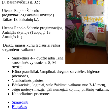
(J. Basanavičiaus g. 32 )
Utenos Rapolo Šaltenio
progimnazijos,Pakalnių skyriuje (
Taikos 18, Pakalnių k.);
Utenos Rapolo Šaltenio progimnazijos,
Antalgės skyriuje (Tuopų g. 13 ,
Antalgės k. ).
Daiktų sąrašas kurių labiausiai reikia
sergantiems vaikams:
Sauskelnės 4-7 dydžio arba Tena
sauskelnės vyresniems S, M
dydžių,
Kūno prausikliai, šampūnai, drėgnos servetėlės, higienos
priemonės,
Vienkartinės palutės,
Edukaciniai, loginiai, stalo žaidimai vaikams nuo 3-18 metų,
Jeigu moterys mezga, gali numegzti kojinių, pirštinių vaikams,
Kanceliarinės priemonės.
Spausdinti
El. paštas