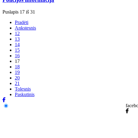
Puslapis 17 iš 31
Pradėti
Ankstesnis
12
13
14
15
16
17
18
19
20
21
Tolesnis
Paskutinis
faceb