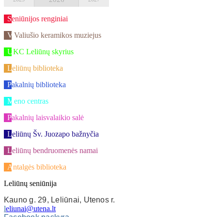
Seniūnijos renginiai
V.Valiušio keramikos muziejus
UKC Leliūnų skyrius
Leliūnų biblioteka
Pakalnių biblioteka
Meno centras
Pakalnių laisvalaikio salė
Leliūnų Šv. Juozapo bažnyčia
Leliūnų bendruomenės namai
Antalgės biblioteka
Leliūnų seniūnija
Kauno g. 29, Leliūnai, Utenos r.
l
eliunai@utena.lt