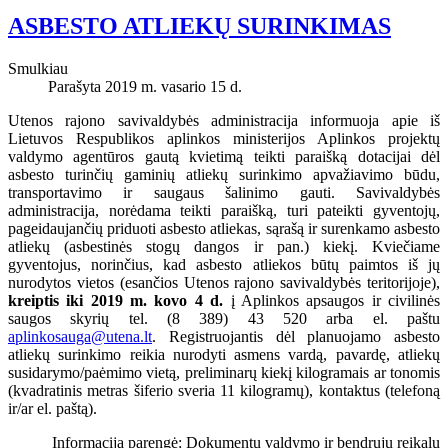
ASBESTO ATLIEKŲ SURINKIMAS
Smulkiau
Parašyta 2019 m. vasario 15 d.
Utenos rajono savivaldybės administracija informuoja apie iš
Lietuvos Respublikos aplinkos ministerijos Aplinkos projektų
valdymo agentūros gautą kvietimą teikti paraišką dotacijai dėl
asbesto turinčių gaminių atliekų surinkimo apvažiavimo būdu,
transportavimo ir saugaus šalinimo gauti. Savivaldybės
administracija, norėdama teikti paraišką, turi pateikti gyventojų,
pageidaujančių priduoti asbesto atliekas, sąrašą ir surenkamo asbesto
atliekų (asbestinės stogų dangos ir pan.) kiekį. Kviečiame
gyventojus, norinčius, kad asbesto atliekos būtų paimtos iš jų
nurodytos vietos (esančios Utenos rajono savivaldybės teritorijoje),
kreiptis iki 2019 m. kovo 4 d.
į Aplinkos apsaugos ir civilinės
saugos skyrių tel. (8 389) 43 520 arba el. paštu
aplinkosauga@utena.lt
. Registruojantis dėl planuojamo asbesto
atliekų surinkimo reikia nurodyti asmens vardą, pavardę, atliekų
susidarymo/paėmimo vietą, preliminarų kiekį kilogramais ar tonomis
(kvadratinis metras šiferio sveria 11 kilogramų), kontaktus (telefoną
ir/ar el. paštą).
Informaciją parengė: Dokumentų valdymo ir bendrųjų reikalų