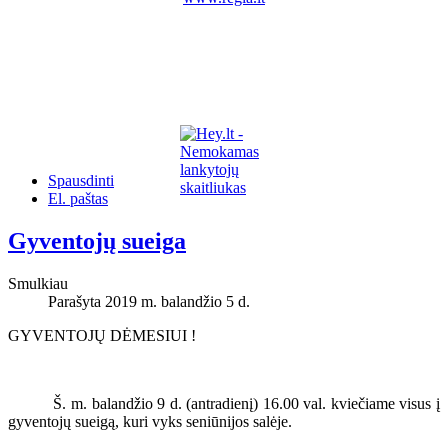
Spausdinti
El. paštas
Gyventojų sueiga
Smulkiau
Parašyta 2019 m. balandžio 5 d.
GYVENTOJŲ DĖMESIUI !
Š. m. balandžio 9 d. (antradienį) 16.00 val. kviečiame visus į
gyventojų sueigą, kuri vyks seniūnijos salėje.