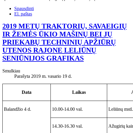
Spausdinti
El. paštas
2019 METŲ TRAKTORIŲ, SAVAEIGIŲ
IR ŽEMĖS ŪKIO MAŠINŲ BEI JŲ
PRIEKABŲ TECHNINIŲ APŽIŪRŲ
UTENOS RAJONE LELIŪNŲ
SENIŪNIJOS GRAFIKAS
Smulkiau
Parašyta 2019 m. vasario 19 d.
Data
Laikas
Balandžio 4 d.
10.00-14.00 val.
Leliūnų mstl
14.30-16.30 val.
Ažugirių kai