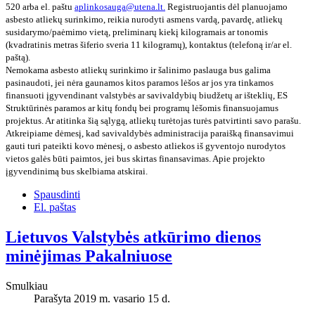
520 arba el. paštu
aplinkosauga@utena.lt
.
Registruojantis dėl planuojamo
asbesto atliekų surinkimo, reikia nurodyti asmens vardą, pavardę, atliekų
susidarymo/paėmimo vietą, preliminarų kiekį kilogramais ar tonomis
(kvadratinis metras šiferio sveria 11 kilogramų), kontaktus (telefoną ir/ar el.
paštą).
Nemokama asbesto atliekų surinkimo ir šalinimo paslauga bus galima
pasinaudoti, jei nėra gaunamos kitos paramos lėšos ar jos yra tinkamos
finansuoti įgyvendinant valstybės ar savivaldybių biudžetų ar išteklių, ES
Struktūrinės paramos ar kitų fondų bei programų lėšomis finansuojamus
projektus. Ar atitinka šią sąlygą, atliekų turėtojas turės patvirtinti savo parašu.
Atkreipiame dėmesį, kad savivaldybės administracija paraišką finansavimui
gauti turi pateikti kovo mėnesį, o asbesto atliekos iš gyventojo nurodytos
vietos galės būti paimtos, jei bus skirtas finansavimas. Apie projekto
įgyvendinimą bus skelbiama atskirai.
Spausdinti
El. paštas
Lietuvos Valstybės atkūrimo dienos
minėjimas Pakalniuose
Smulkiau
Parašyta 2019 m. vasario 15 d.