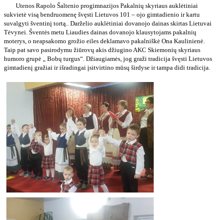
Utenos Rapolo Šaltenio progimnazijos Pakalnių skyriaus auklėtiniai
sukvietė visą bendruomenę švęsti Lietuvos 101 – ojo gimtadienio ir kartu
suvalgyti šventinį tortą.. Darželio auklėtiniai dovanojo dainas skirtas Lietuvai
Tėvynei. Šventės metu Liaudies dainas dovanojo klausytojams pakalnių
moterys, o neapsakomo grožio eiles deklamavo pakalniškė Ona Kaulinienė.
Taip pat savo pasirodymu žiūrovų akis džiugino AKC Skiemonių skyriaus
humoro grupė „ Bobų turgus“. Džiaugiamės, jog graži tradicija švęsti Lietuvos
gimtadienį gražiai ir išradingai įsitvirtino mūsų širdyse ir tampa didi tradicija.