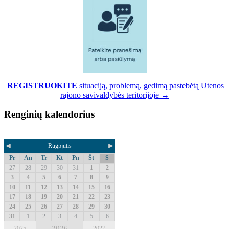
REGISTRUOKITE
situaciją, problemą, gedimą pastebėtą Utenos
rajono savivaldybės teritorijoje →
Renginių kalendorius
◄
►
Rugpjūtis
Pr
An
Tr
Kt
Pn
Št
S
27
28
29
30
31
1
2
3
4
5
6
7
8
9
10
11
12
13
14
15
16
17
18
19
20
21
22
23
24
25
26
27
28
29
30
31
1
2
3
4
5
6
2026
2025
2027