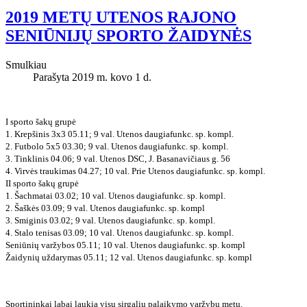
2019 METŲ UTENOS RAJONO
SENIŪNIJŲ SPORTO ŽAIDYNĖS
Smulkiau
Parašyta 2019 m. kovo 1 d.
I sporto šakų grupė
1. Krepšinis 3x3 05.11; 9 val. Utenos daugiafunkc. sp. kompl.
2. Futbolo 5x5 03.30; 9 val. Utenos daugiafunkc. sp. kompl.
3. Tinklinis 04.06; 9 val. Utenos DSC, J. Basanavičiaus g. 56
4. Virvės traukimas 04.27; 10 val. Prie Utenos daugiafunkc. sp. kompl.
II sporto šakų grupė
1. Šachmatai 03.02; 10 val. Utenos daugiafunkc. sp. kompl.
2. Šaškės 03.09; 9 val. Utenos daugiafunkc. sp. kompl
3. Smiginis 03.02; 9 val. Utenos daugiafunkc. sp. kompl.
4. Stalo tenisas 03.09; 10 val. Utenos daugiafunkc. sp. kompl.
Seniūnių varžybos 05.11; 10 val. Utenos daugiafunkc. sp. kompl
Žaidynių uždarymas 05.11; 12 val. Utenos daugiafunkc. sp. kompl
Sportininkai labai laukia visų sirgalių palaikymo varžybų metu.