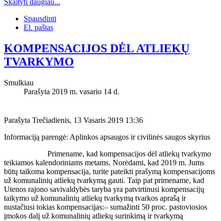
Skaityti daugiau...
Spausdinti
El. paštas
KOMPENSACIJOS DĖL ATLIEKŲ
TVARKYMO
Smulkiau
Parašyta 2019 m. vasario 14 d.
Parašyta Trečiadienis, 13 Vasaris 2019 13:36
Informaciją parengė: Aplinkos apsaugos ir civilinės saugos skyrius
Primename, kad kompensacijos dėl atliekų tvarkymo
teikiamos kalendoriniams metams. Norėdami, kad 2019 m. Jums
būtų taikoma kompensacija, turite pateikti prašymą kompensacijoms
už komunalinių atliekų tvarkymą gauti. Taip pat primename, kad
Utenos rajono savivaldybės taryba yra patvirtinusi kompensacijų
taikymo už komunalinių atliekų tvarkymą tvarkos aprašą ir
nustačiusi tokias kompensacijas:– sumažinti 50 proc. pastoviosios
įmokos dalį už komunalinių atliekų surinkimą ir tvarkymą