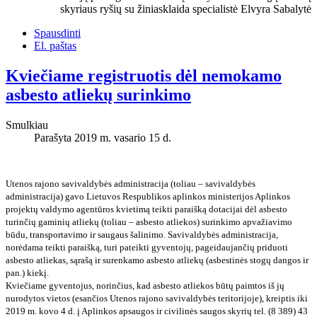
skyriaus ryšių su žiniasklaida specialistė Elvyra Sabalytė
Spausdinti
El. paštas
Kviečiame registruotis dėl nemokamo
asbesto atliekų surinkimo
Smulkiau
Parašyta 2019 m. vasario 15 d.
Utenos rajono savivaldybės administracija (toliau – savivaldybės
administracija) gavo Lietuvos Respublikos aplinkos ministerijos Aplinkos
projektų valdymo agentūros kvietimą teikti paraišką dotacijai dėl asbesto
turinčių gaminių atliekų (toliau – asbesto atliekos) surinkimo apvažiavimo
būdu, transportavimo ir saugaus šalinimo. Savivaldybės administracija,
norėdama teikti paraišką, turi pateikti gyventojų, pageidaujančių priduoti
asbesto atliekas, sąrašą ir surenkamo asbesto atliekų (asbestinės stogų dangos ir
pan.) kiekį.
Kviečiame gyventojus, norinčius, kad asbesto atliekos būtų paimtos iš jų
nurodytos vietos (esančios Utenos rajono savivaldybės teritorijoje), kreiptis iki
2019 m. kovo 4 d. į Aplinkos apsaugos ir civilinės saugos skyrių tel. (8 389) 43