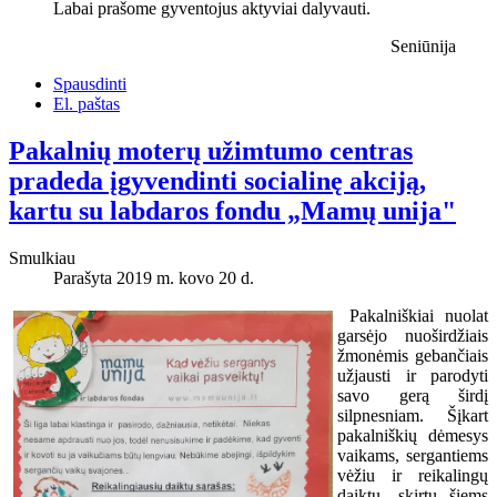
Labai prašome gyventojus aktyviai dalyvauti.
Seniūnija
Spausdinti
El. paštas
Pakalnių moterų užimtumo centras
pradeda įgyvendinti socialinę akciją,
kartu su labdaros fondu „Mamų unija"
Smulkiau
Parašyta 2019 m. kovo 20 d.
Pakalniškiai nuolat
garsėjo nuoširdžiais
žmonėmis gebančiais
užjausti ir parodyti
savo gerą širdį
silpnesniam. Šįkart
pakalniškių dėmesys
vaikams, sergantiems
vėžiu ir reikalingų
daiktų, skirtų šiems