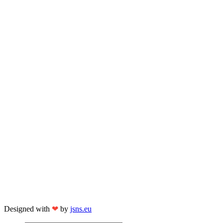
Designed with
❤
by
jsns.eu