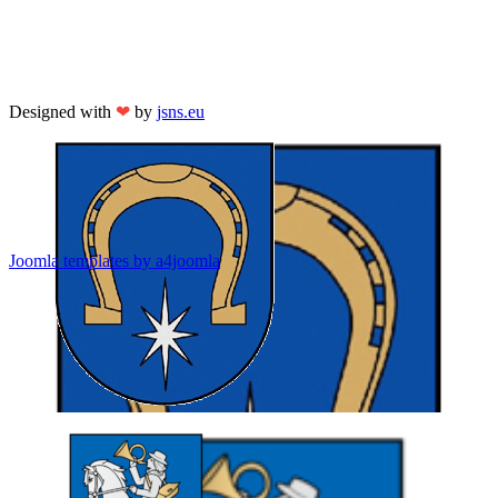
Designed with
❤
by
jsns.eu
Joomla templates by a4joomla