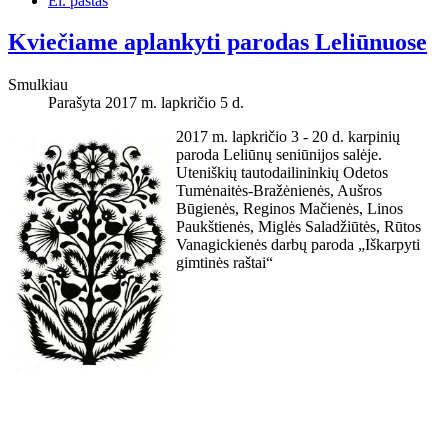
El. paštas
Kviečiame aplankyti parodas Leliūnuose
Smulkiau
Parašyta 2017 m. lapkričio 5 d.
2017 m. lapkričio 3 - 20 d. karpinių
paroda Leliūnų seniūnijos salėje.
Uteniškių tautodailininkių Odetos
Tumėnaitės-Bražėnienės, Aušros
Būgienės, Reginos Mačienės, Linos
Paukštienės, Miglės Saladžiūtės, Rūtos
Vanagickienės darbų paroda „Iškarpyti
gimtinės raštai“