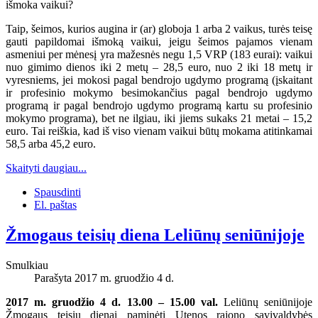
išmoka vaikui?
Taip, šeimos, kurios augina ir (ar) globoja 1 arba 2 vaikus, turės teisę
gauti papildomai išmoką vaikui, jeigu šeimos pajamos vienam
asmeniui per mėnesį yra mažesnės negu 1,5 VRP (183 eurai): vaikui
nuo gimimo dienos iki 2 metų – 28,5 euro, nuo 2 iki 18 metų ir
vyresniems, jei mokosi pagal bendrojo ugdymo programą (įskaitant
ir profesinio mokymo besimokančius pagal bendrojo ugdymo
programą ir pagal bendrojo ugdymo programą kartu su profesinio
mokymo programa), bet ne ilgiau, iki jiems sukaks 21 metai – 15,2
euro. Tai reiškia, kad iš viso vienam vaikui būtų mokama atitinkamai
58,5 arba 45,2 euro.
Skaityti daugiau...
Spausdinti
El. paštas
Žmogaus teisių diena Leliūnų seniūnijoje
Smulkiau
Parašyta 2017 m. gruodžio 4 d.
2017 m. gruodžio 4 d. 13.00 – 15.00 val.
Leliūnų seniūnijoje
Žmogaus teisių dienai paminėti Utenos rajono savivaldybės