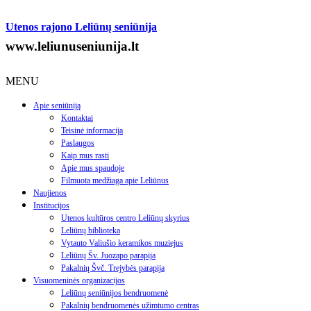
Utenos rajono Leliūnų seniūnija
www.leliunuseniunija.lt
MENU
Apie seniūniją
Kontaktai
Teisinė informacija
Paslaugos
Kaip mus rasti
Apie mus spaudoje
Filmuota medžiaga apie Leliūnus
Naujienos
Institucijos
Utenos kultūros centro Leliūnų skyrius
Leliūnų biblioteka
Vytauto Valiušio keramikos muziejus
Leliūnų Šv. Juozapo parapija
Pakalnių Švč. Trejybės parapija
Visuomeninės organizacijos
Leliūnų seniūnijos bendruomenė
Pakalnių bendruomenės užimtumo centras