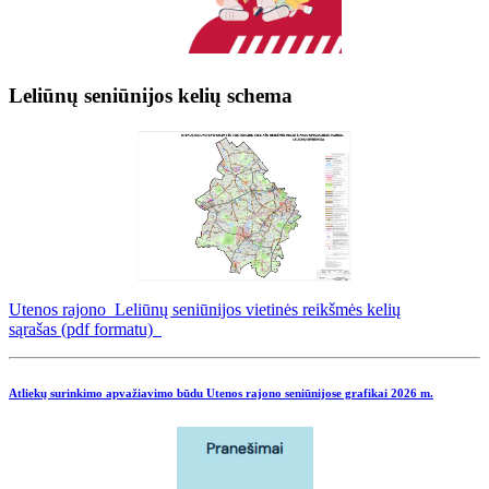
Leliūnų seniūnijos kelių schema
Utenos rajono Leliūnų seniūnijos vietinės reikšmės kelių
sąrašas (pdf formatu)
Atliekų surinkimo apvažiavimo būdu Utenos rajono seniūnijose grafikai
2026 m.