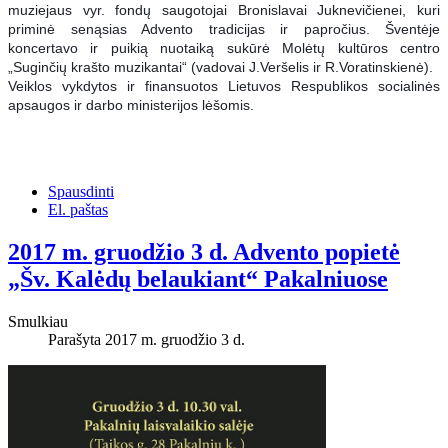
muziejaus vyr. fondų saugotojai Bronislavai Juknevičienei, kuri
priminė senąsias Advento tradicijas ir papročius. Šventėje
koncertavo ir puikią nuotaiką sukūrė Molėtų kultūros centro
„Suginčių krašto muzikantai“ (vadovai J.Veršelis ir R.Voratinskienė).
Veiklos vykdytos ir finansuotos Lietuvos Respublikos socialinės
apsaugos ir darbo ministerijos lėšomis.
Spausdinti
El. paštas
2017 m. gruodžio 3 d. Advento popietė
„Šv. Kalėdų belaukiant“ Pakalniuose
Smulkiau
Parašyta 2017 m. gruodžio 3 d.