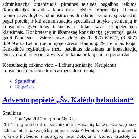
administracija organizuoja pirminės teisinės pagalbos teikimą
(konsultacijos teisiniais klausimais, teisinė informacija). Utenos
rajono savivaldybės administracijos Juridinio skyriaus specialistai,
pagal poreikį ir kiti administracijos specialistai atvyks į seniūniją ir
konsultuos gyventojus teisiniais ir kitais savo kompetencijos
klausimais. Konkretesnę ir išsamesnę konsultaciją gyventojai galės
gauti iš anksto užsiregistravę telefonais (8 389) 61617, (8 687)
83919 arba Leliūnų seniūnijoje adresu: Kauno g. 29, Leliūnai. Pagal
išankstinės registracijos metu pateiktus klausimus ar konsultacijų
temas, esant poreikiui, atvyks atitinkamai ir kitų sričių specialistai.
Konsultacijų teikimo vieta – Leliūnų seniūnija. Kreipiantis
konsultacijai prašome turėti asmens dokumentą.
Spausdinti
El. paštas
Advento popietė „Šv. Kalėdų belaukiant“
Smulkiau
Parašyta 2017 m. gruodžio 3 d.
2017 m. gruodžio 3 d. susirinkome į Pakalnių laisvalaikio salę šiek
tiek sustoti ir pažvelgti ką mums reiškia Adventas, kokia jo prasmė ir
reikšmė kiekvieno mūsų gyvenime. Dėkojame Utenos kraštotyros