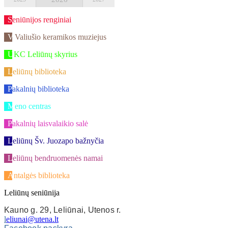
Seniūnijos renginiai
V.Valiušio keramikos muziejus
UKC Leliūnų skyrius
Leliūnų biblioteka
Pakalnių biblioteka
Meno centras
Pakalnių laisvalaikio salė
Leliūnų Šv. Juozapo bažnyčia
Leliūnų bendruomenės namai
Antalgės biblioteka
Leliūnų seniūnija
Kauno g. 29, Leliūnai, Utenos r.
l
eliunai@utena.lt