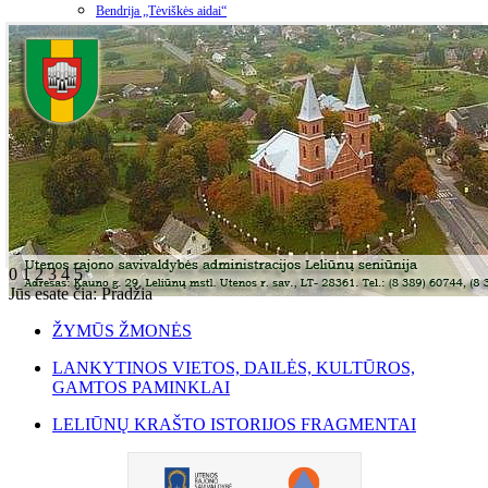
Bendrija „Tėviškės aidai“
0
1
2
3
4
5
Jūs esate čia:
Pradžia
ŽYMŪS ŽMONĖS
LANKYTINOS VIETOS, DAILĖS, KULTŪROS,
GAMTOS PAMINKLAI
LELIŪNŲ KRAŠTO ISTORIJOS FRAGMENTAI