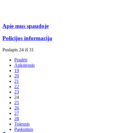
Apie mus spaudoje
Policijos informacija
Puslapis 24 iš 31
Pradėti
Ankstesnis
19
20
21
22
23
24
25
26
27
28
Tolesnis
Paskutinis