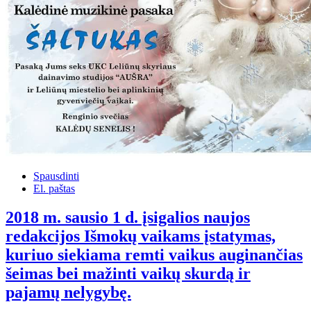
Spausdinti
El. paštas
2018 m. sausio 1 d. įsigalios naujos
redakcijos Išmokų vaikams įstatymas,
kuriuo siekiama remti vaikus auginančias
šeimas bei mažinti vaikų skurdą ir
pajamų nelygybę.