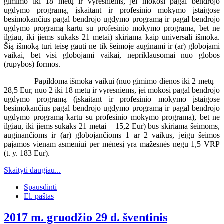
gimimo iki 18 metų ir vyresniems, jei mokosi pagal bendrojo
ugdymo programą, įskaitant ir profesinio mokymo įstaigose
besimokančius pagal bendrojo ugdymo programą ir pagal bendrojo
ugdymo programą kartu su profesinio mokymo programa, bet ne
ilgiau, iki jiems sukaks 21 metai) skiriama kaip universali išmoka.
Šią išmoką turi teisę gauti ne tik šeimoje auginami ir (ar) globojami
vaikai, bet visi globojami vaikai, nepriklausomai nuo globos
(rūpybos) formos.
Papildoma išmoka vaikui (nuo gimimo dienos iki 2 metų –
28,5 Eur, nuo 2 iki 18 metų ir vyresniems, jei mokosi pagal bendrojo
ugdymo programą (įskaitant ir profesinio mokymo įstaigose
besimokančius pagal bendrojo ugdymo programą ir pagal bendrojo
ugdymo programą kartu su profesinio mokymo programa), bet ne
ilgiau, iki jiems sukaks 21 metai – 15,2 Eur) bus skiriama šeimoms,
auginančioms ir (ar) globojančioms 1 ar 2 vaikus, jeigu šeimos
pajamos vienam asmeniui per mėnesį yra mažesnės negu 1,5 VRP
(t. y. 183 Eur).
Skaityti daugiau...
Spausdinti
El. paštas
2017 m. gruodžio 29 d. šventinis