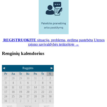
REGISTRUOKITE
situaciją, problemą, gedimą pastebėtą Utenos
rajono savivaldybės teritorijoje →
Renginių kalendorius
◄
►
Rugpjūtis
Pr
An
Tr
Kt
Pn
Št
S
27
28
29
30
31
1
2
3
4
5
6
7
8
9
10
11
12
13
14
15
16
17
18
19
20
21
22
23
24
25
26
27
28
29
30
31
1
2
3
4
5
6
2026
2025
2027