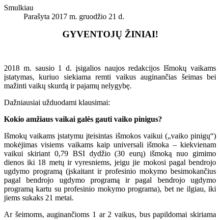
Smulkiau
Parašyta 2017 m. gruodžio 21 d.
GYVENTOJŲ ŽINIAI
!
2018 m. sausio 1 d. įsigalios naujos redakcijos Išmokų vaikams
įstatymas, kuriuo siekiama remti vaikus auginančias šeimas bei
mažinti vaikų skurdą ir pajamų nelygybę.
Dažniausiai užduodami klausimai:
Kokio amžiaus vaikai galės gauti vaiko pinigus?
Išmokų vaikams įstatymu įteisintas išmokos vaikui („vaiko pinigų“)
mokėjimas visiems vaikams kaip universali išmoka – kiekvienam
vaikui skiriant 0,79 BSI dydžio (30 eurų) išmoką nuo gimimo
dienos iki 18 metų ir vyresniems, jeigu jie mokosi pagal bendrojo
ugdymo programą (įskaitant ir profesinio mokymo besimokančius
pagal bendrojo ugdymo programą ir pagal bendrojo ugdymo
programą kartu su profesinio mokymo programa), bet ne ilgiau, iki
jiems sukaks 21 metai.
Ar šeimoms, auginančioms 1 ar 2 vaikus, bus papildomai skiriama