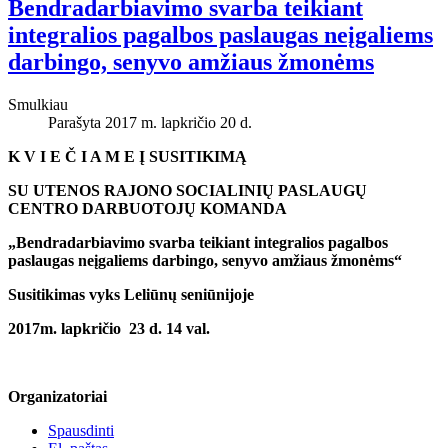
Bendradarbiavimo svarba teikiant
integralios pagalbos paslaugas neįgaliems
darbingo, senyvo amžiaus žmonėms
Smulkiau
Parašyta 2017 m. lapkričio 20 d.
K V I E Č I A M E Į SUSITIKIMĄ
SU UTENOS RAJONO SOCIALINIŲ PASLAUGŲ
CENTRO DARBUOTOJŲ KOMANDA
„Bendradarbiavimo svarba teikiant integralios pagalbos
paslaugas neįgaliems darbingo, senyvo amžiaus žmonėms“
Susitikimas vyks Leliūnų seniūnijoje
2017m. lapkričio 23 d. 14 val.
Organizatoriai
Spausdinti