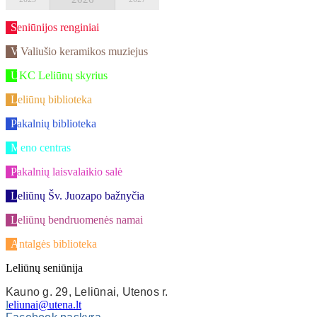
Seniūnijos renginiai
V.Valiušio keramikos muziejus
UKC Leliūnų skyrius
Leliūnų biblioteka
Pakalnių biblioteka
Meno centras
Pakalnių laisvalaikio salė
Leliūnų Šv. Juozapo bažnyčia
Leliūnų bendruomenės namai
Antalgės biblioteka
Leliūnų seniūnija
Kauno g. 29, Leliūnai, Utenos r.
l
eliunai@utena.lt