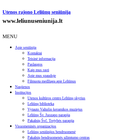
Utenos rajono Leliūnų seniūnija
www.leliunuseniunija.lt
MENU
Apie seniūniją
Kontaktai
Teisinė informacija
Paslaugos
Kaip mus rasti
Apie mus spaudoje
Filmuota medžiaga apie Leliūnus
Naujienos
Institucijos
Utenos kultūros centro Leliūnų skyrius
Leliūnų biblioteka
Vytauto Valiušio keramikos muziejus
Leliūnų Šv. Juozapo parapija
Pakalnių Švč. Trejybės parapija
Visuomeninės organizacijos
Leliūnų seniūnijos bendruomenė
Pakalnių bendruomenės užimtumo centras