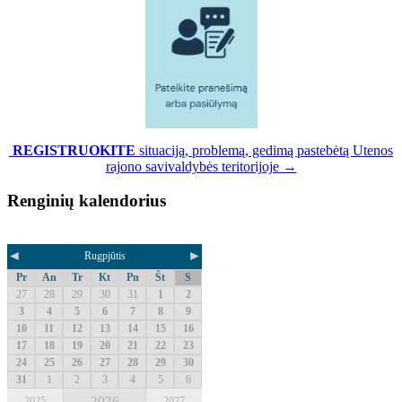
REGISTRUOKITE
situaciją, problemą, gedimą pastebėtą Utenos
rajono savivaldybės teritorijoje →
Renginių kalendorius
◄
►
Rugpjūtis
Pr
An
Tr
Kt
Pn
Št
S
27
28
29
30
31
1
2
3
4
5
6
7
8
9
10
11
12
13
14
15
16
17
18
19
20
21
22
23
24
25
26
27
28
29
30
31
1
2
3
4
5
6
2026
2025
2027