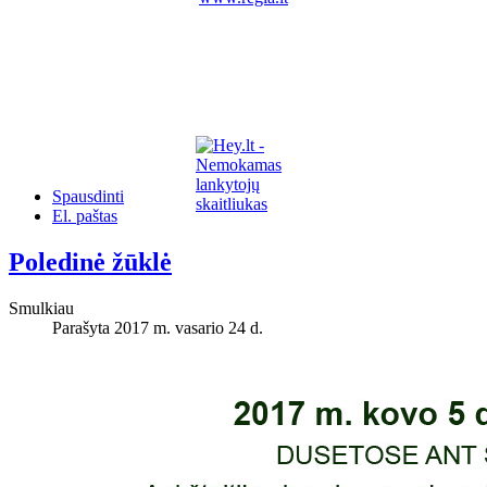
Spausdinti
El. paštas
Poledinė žūklė
Smulkiau
Parašyta 2017 m. vasario 24 d.