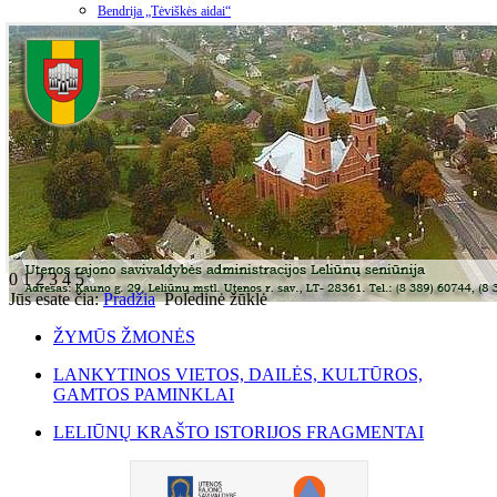
Bendrija „Tėviškės aidai“
0
1
2
3
4
5
Jūs esate čia:
Pradžia
Poledinė žūklė
ŽYMŪS ŽMONĖS
LANKYTINOS VIETOS, DAILĖS, KULTŪROS,
GAMTOS PAMINKLAI
LELIŪNŲ KRAŠTO ISTORIJOS FRAGMENTAI