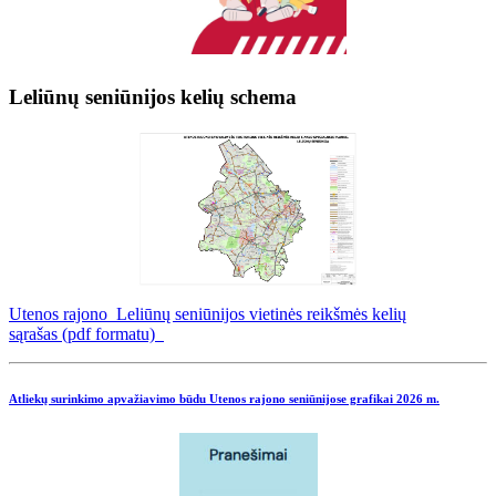
Leliūnų seniūnijos kelių schema
Utenos rajono Leliūnų seniūnijos vietinės reikšmės kelių
sąrašas (pdf formatu)
Atliekų surinkimo apvažiavimo būdu Utenos rajono seniūnijose grafikai
2026 m.