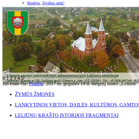
Bendrija „Tėviškės aidai“
0
1
2
3
4
5
Jūs esate čia:
Pradžia
2017 m. gegužės 19 d. mėgėjų teatro „Leliūnė"
ŽYMŪS ŽMONĖS
LANKYTINOS VIETOS, DAILĖS, KULTŪROS, GAMTO
LELIŪNŲ KRAŠTO ISTORIJOS FRAGMENTAI