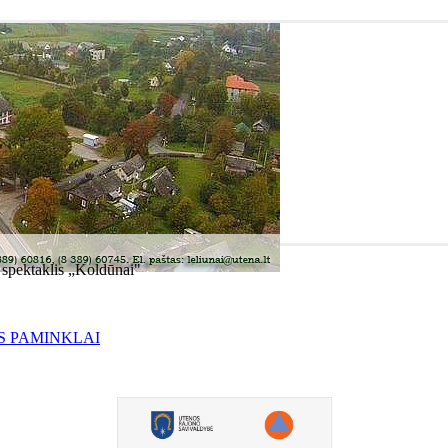
 spektaklis „Koldūnai"
S PAMINKLAI