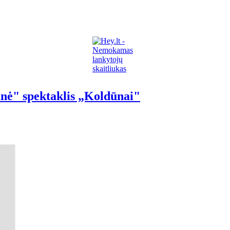
ūnė" spektaklis „Koldūnai"