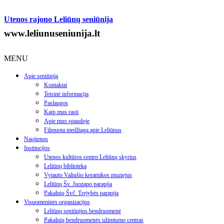
Utenos rajono Leliūnų seniūnija
www.leliunuseniunija.lt
MENU
Apie seniūniją
Kontaktai
Teisinė informacija
Paslaugos
Kaip mus rasti
Apie mus spaudoje
Filmuota medžiaga apie Leliūnus
Naujienos
Institucijos
Utenos kultūros centro Leliūnų skyrius
Leliūnų biblioteka
Vytauto Valiušio keramikos muziejus
Leliūnų Šv. Juozapo parapija
Pakalnių Švč. Trejybės parapija
Visuomeninės organizacijos
Leliūnų seniūnijos bendruomenė
Pakalnių bendruomenės užimtumo centras