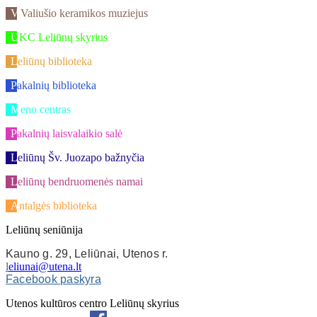
V.Valiušio keramikos muziejus
UKC Leliūnų skyrius
Leliūnų biblioteka
Pakalnių biblioteka
Meno centras
Pakalnių laisvalaikio salė
Leliūnų Šv. Juozapo bažnyčia
Leliūnų bendruomenės namai
Antalgės biblioteka
Leliūnų seniūnija
Kauno g. 29, Leliūnai, Utenos r.
l
eliunai@utena.lt
Facebook paskyra
Utenos kultūros centro Leliūnų skyrius