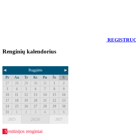
REGISTRU
Renginių kalendorius
◄
►
Rugpjūtis
Pr
An
Tr
Kt
Pn
Št
S
27
28
29
30
31
1
2
3
4
5
6
7
8
9
10
11
12
13
14
15
16
17
18
19
20
21
22
23
24
25
26
27
28
29
30
31
1
2
3
4
5
6
2026
2025
2027
Seniūnijos renginiai