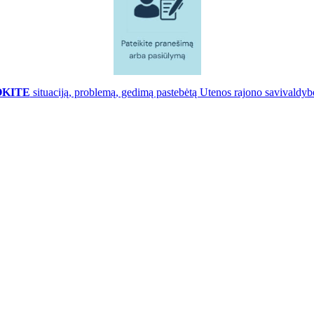
OKITE
situaciją, problemą, gedimą pastebėtą Utenos rajono savivaldybė