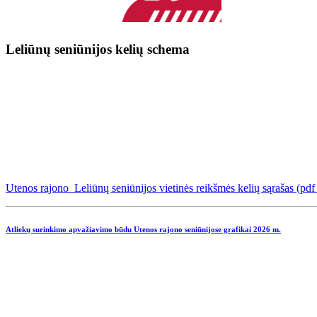
Leliūnų seniūnijos kelių schema
Utenos rajono Leliūnų seniūnijos vietinės reikšmės kelių sąrašas (pd
Atliekų surinkimo apvažiavimo būdu Utenos rajono seniūnijose grafikai
2026 m.