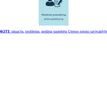
OKITE
situaciją, problemą, gedimą pastebėtą Utenos rajono savivaldybė