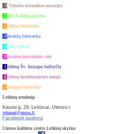
V.Valiušio keramikos muziejus
UKC Leliūnų skyrius
Leliūnų biblioteka
Pakalnių biblioteka
Meno centras
Pakalnių laisvalaikio salė
Leliūnų Šv. Juozapo bažnyčia
Leliūnų bendruomenės namai
Antalgės biblioteka
Leliūnų seniūnija
Kauno g. 29, Leliūnai, Utenos r.
l
eliunai@utena.lt
Facebook paskyra
Utenos kultūros centro Leliūnų skyrius