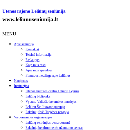
Utenos rajono Leliūnų seniūnija
www.leliunuseniunija.lt
MENU
Apie seniūniją
Kontaktai
Teisinė informacija
Paslaugos
Kaip mus rasti
Apie mus spaudoje
Filmuota medžiaga apie Leliūnus
Naujienos
Institucijos
Utenos kultūros centro Leliūnų skyrius
Leliūnų biblioteka
Vytauto Valiušio keramikos muziejus
Leliūnų Šv. Juozapo parapija
Pakalnių Švč. Trejybės parapija
Visuomeninės organizacijos
Leliūnų seniūnijos bendruomenė
Pakalnių bendruomenės užimtumo centras