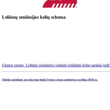
Leliūnų seniūnijos kelių schema
Utenos rajono Leliūnų seniūnijos vietinės reikšmės kelių sąrašas (pd
Atliekų surinkimo apvažiavimo būdu Utenos rajono seniūnijose grafikai
2026 m.