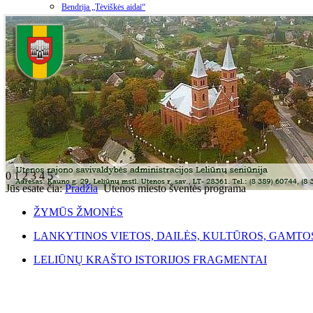
Bendrija „Tėviškės aidai“
0
1
2
3
4
5
Jūs esate čia:
Pradžia
Utenos miesto šventės programa
ŽYMŪS ŽMONĖS
LANKYTINOS VIETOS, DAILĖS, KULTŪROS, GAMTO
LELIŪNŲ KRAŠTO ISTORIJOS FRAGMENTAI