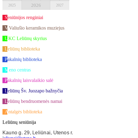
2026
2025
2027
Seniūnijos renginiai
V.Valiušio keramikos muziejus
UKC Leliūnų skyrius
Leliūnų biblioteka
Pakalnių biblioteka
Meno centras
Pakalnių laisvalaikio salė
Leliūnų Šv. Juozapo bažnyčia
Leliūnų bendruomenės namai
Antalgės biblioteka
Leliūnų seniūnija
Kauno g. 29, Leliūnai, Utenos r.