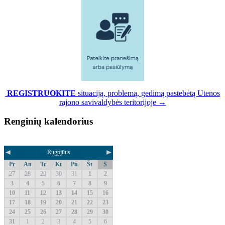
REGISTRUOKITE
situaciją, problemą, gedimą pastebėtą Utenos
rajono savivaldybės teritorijoje →
Renginių kalendorius
◄
►
Rugpjūtis
Pr
An
Tr
Kt
Pn
Št
S
27
28
29
30
31
1
2
3
4
5
6
7
8
9
10
11
12
13
14
15
16
17
18
19
20
21
22
23
24
25
26
27
28
29
30
31
1
2
3
4
5
6