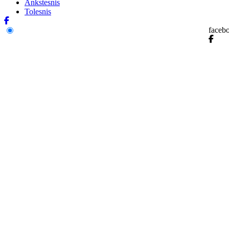
Ankstesnis
Tolesnis
faceb