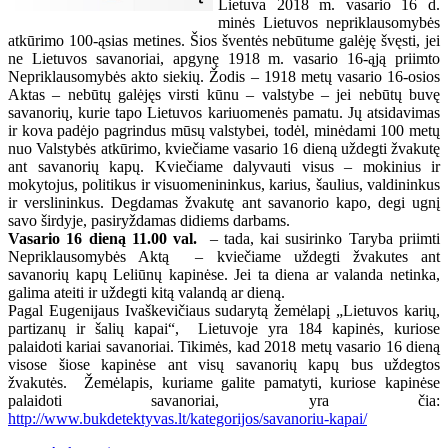
Lietuva 2018 m. vasario 16 d.
minės Lietuvos nepriklausomybės
atkūrimo 100-ąsias metines. Šios šventės nebūtume galėję švęsti, jei
ne Lietuvos savanoriai, apgynę 1918 m. vasario 16-ąją priimto
Nepriklausomybės akto siekių. Žodis – 1918 metų vasario 16-osios
Aktas – nebūtų galėjęs virsti kūnu – valstybe – jei nebūtų buvę
savanorių, kurie tapo Lietuvos kariuomenės pamatu. Jų atsidavimas
ir kova padėjo pagrindus mūsų valstybei, todėl, minėdami 100 metų
nuo Valstybės atkūrimo, kviečiame vasario 16 dieną uždegti žvakutę
ant savanorių kapų. Kviečiame dalyvauti visus – mokinius ir
mokytojus, politikus ir visuomenininkus, karius, šaulius, valdininkus
ir verslininkus. Degdamas žvakutę ant savanorio kapo, degi ugnį
savo širdyje, pasiryždamas didiems darbams.
Vasario 16 dieną 11.00 val.
– tada, kai susirinko Taryba priimti
Nepriklausomybės Aktą – kviečiame uždegti žvakutes ant
savanorių kapų Leliūnų kapinėse. Jei ta diena ar valanda netinka,
galima ateiti ir uždegti kitą valandą ar dieną.
Pagal Eugenijaus Ivaškevičiaus sudarytą žemėlapį „Lietuvos karių,
partizanų ir šalių kapai“, Lietuvoje yra 184 kapinės, kuriose
palaidoti kariai savanoriai. Tikimės, kad 2018 metų vasario 16 dieną
visose šiose kapinėse ant visų savanorių kapų bus uždegtos
žvakutės. Žemėlapis, kuriame galite pamatyti, kuriose kapinėse
palaidoti savanoriai, yra čia:
http://www.bukdetektyvas.lt/kategorijos/savanoriu-kapai/