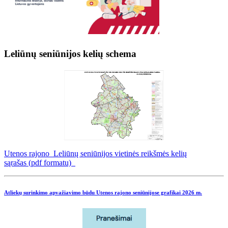
Leliūnų seniūnijos kelių schema
Utenos rajono Leliūnų seniūnijos vietinės reikšmės kelių
sąrašas (pdf formatu)
Atliekų surinkimo apvažiavimo būdu Utenos rajono seniūnijose grafikai
2026 m.