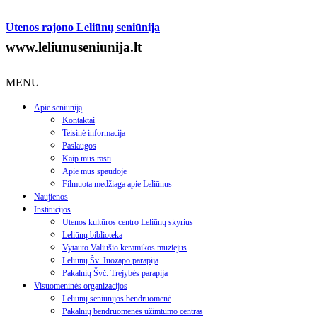
Utenos rajono Leliūnų seniūnija
www.leliunuseniunija.lt
MENU
Apie seniūniją
Kontaktai
Teisinė informacija
Paslaugos
Kaip mus rasti
Apie mus spaudoje
Filmuota medžiaga apie Leliūnus
Naujienos
Institucijos
Utenos kultūros centro Leliūnų skyrius
Leliūnų biblioteka
Vytauto Valiušio keramikos muziejus
Leliūnų Šv. Juozapo parapija
Pakalnių Švč. Trejybės parapija
Visuomeninės organizacijos
Leliūnų seniūnijos bendruomenė
Pakalnių bendruomenės užimtumo centras