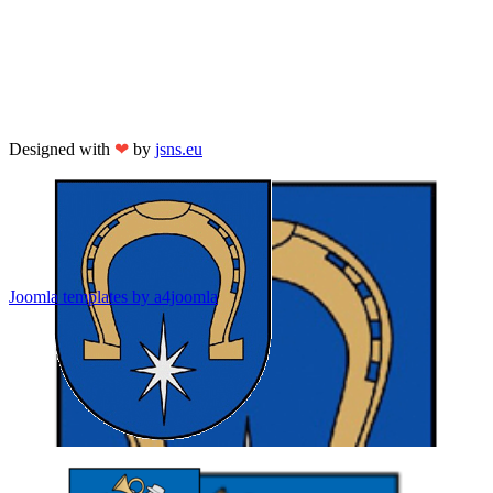
Designed with
❤
by
jsns.eu
Joomla templates by a4joomla