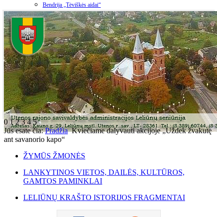
Bendrija „Tėviškės aidai“
0
1
2
3
4
5
Jūs esate čia:
Pradžia
Kviečiame dalyvauti akcijoje „Uždek žvakutę
ant savanorio kapo“
ŽYMŪS ŽMONĖS
LANKYTINOS VIETOS, DAILĖS, KULTŪROS,
GAMTOS PAMINKLAI
LELIŪNŲ KRAŠTO ISTORIJOS FRAGMENTAI