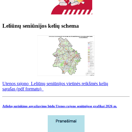
Leliūnų seniūnijos kelių schema
Utenos rajono Leliūnų seniūnijos vietinės reikšmės kelių
sąrašas (pdf formatu)
Atliekų surinkimo apvažiavimo būdu Utenos rajono seniūnijose grafikai
2026 m.