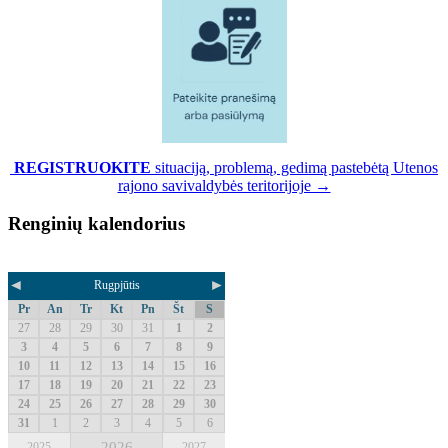
REGISTRUOKITE
situaciją, problemą, gedimą pastebėtą Utenos
rajono savivaldybės teritorijoje →
Renginių kalendorius
◄
►
Rugpjūtis
Pr
An
Tr
Kt
Pn
Št
S
27
28
29
30
31
1
2
3
4
5
6
7
8
9
10
11
12
13
14
15
16
17
18
19
20
21
22
23
24
25
26
27
28
29
30
31
1
2
3
4
5
6
2026
2025
2027