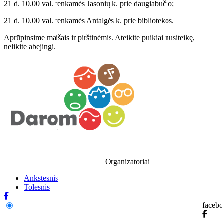
21 d. 10.00 val. renkamės Jasonių k. prie daugiabučio;
21 d. 10.00 val. renkamės Antalgės k. prie bibliotekos.
Aprūpinsime maišais ir pirštinėmis. Ateikite puikiai nusiteikę,
nelikite abejingi.
Organizatoriai
Ankstesnis
Tolesnis
faceb