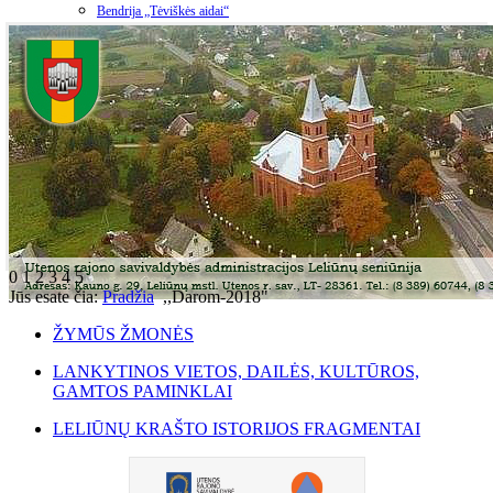
Bendrija „Tėviškės aidai“
0
1
2
3
4
5
Jūs esate čia:
Pradžia
,,Darom-2018"
ŽYMŪS ŽMONĖS
LANKYTINOS VIETOS, DAILĖS, KULTŪROS,
GAMTOS PAMINKLAI
LELIŪNŲ KRAŠTO ISTORIJOS FRAGMENTAI