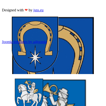
Designed with
❤
by
jsns.eu
Joomla templates by a4joomla