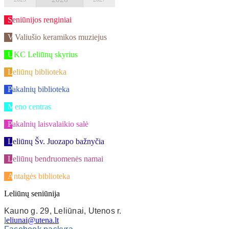
Seniūnijos renginiai
V.Valiušio keramikos muziejus
UKC Leliūnų skyrius
Leliūnų biblioteka
Pakalnių biblioteka
Meno centras
Pakalnių laisvalaikio salė
Leliūnų Šv. Juozapo bažnyčia
Leliūnų bendruomenės namai
Antalgės biblioteka
Leliūnų seniūnija
Kauno g. 29, Leliūnai, Utenos r.
l
eliunai@utena.lt