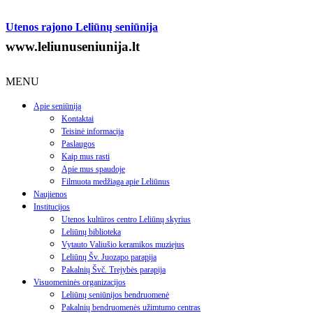
Utenos rajono Leliūnų seniūnija
www.leliunuseniunija.lt
MENU
Apie seniūniją
Kontaktai
Teisinė informacija
Paslaugos
Kaip mus rasti
Apie mus spaudoje
Filmuota medžiaga apie Leliūnus
Naujienos
Institucijos
Utenos kultūros centro Leliūnų skyrius
Leliūnų biblioteka
Vytauto Valiušio keramikos muziejus
Leliūnų Šv. Juozapo parapija
Pakalnių Švč. Trejybės parapija
Visuomeninės organizacijos
Leliūnų seniūnijos bendruomenė
Pakalnių bendruomenės užimtumo centras