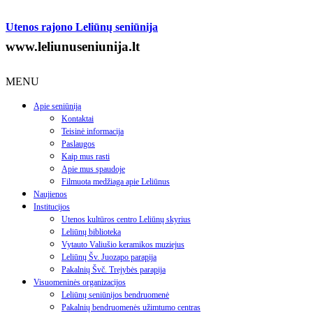
Utenos rajono Leliūnų seniūnija
www.leliunuseniunija.lt
MENU
Apie seniūniją
Kontaktai
Teisinė informacija
Paslaugos
Kaip mus rasti
Apie mus spaudoje
Filmuota medžiaga apie Leliūnus
Naujienos
Institucijos
Utenos kultūros centro Leliūnų skyrius
Leliūnų biblioteka
Vytauto Valiušio keramikos muziejus
Leliūnų Šv. Juozapo parapija
Pakalnių Švč. Trejybės parapija
Visuomeninės organizacijos
Leliūnų seniūnijos bendruomenė
Pakalnių bendruomenės užimtumo centras