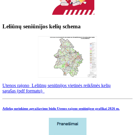
Leliūnų seniūnijos kelių schema
Utenos rajono Leliūnų seniūnijos vietinės reikšmės kelių
sąrašas (pdf formatu)
Atliekų surinkimo apvažiavimo būdu Utenos rajono seniūnijose grafikai
2026 m.