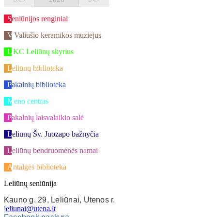
Seniūnijos renginiai
V.Valiušio keramikos muziejus
UKC Leliūnų skyrius
Leliūnų biblioteka
Pakalnių biblioteka
Meno centras
Pakalnių laisvalaikio salė
Leliūnų Šv. Juozapo bažnyčia
Leliūnų bendruomenės namai
Antalgės biblioteka
Leliūnų seniūnija
Kauno g. 29, Leliūnai, Utenos r.
l
eliunai@utena.lt