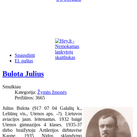
Spausdinti
El. paštas
Bulota Julius
Smulkiau
Kategorija:
Žymūs žmonės
Peržiūros: 3665
Julius Bulota (917 07 04 Galalių k.,
Leliūnų vis., Utenos aps. -?). Lietuvos
aviacijos jaun. leitenantas. 1932 baigė
Utenos gimnazijos 4 klases. 1935-37
dirbo braižytoju Artilerijos dirbtuvėse
Kaune. 1935 Nidos sklandymo