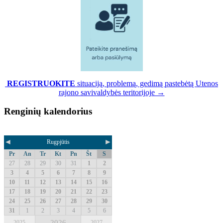
REGISTRUOKITE
situaciją, problemą, gedimą pastebėtą Utenos
rajono savivaldybės teritorijoje →
Renginių kalendorius
◄
►
Rugpjūtis
Pr
An
Tr
Kt
Pn
Št
S
27
28
29
30
31
1
2
3
4
5
6
7
8
9
10
11
12
13
14
15
16
17
18
19
20
21
22
23
24
25
26
27
28
29
30
31
1
2
3
4
5
6
2026
2025
2027