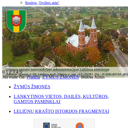
Bendrija „Tėviškės aidai“
0
1
2
3
4
5
Jūs esate čia:
Pradžia
ŽYMŪS ŽMONĖS
Bulota Julius
ŽYMŪS ŽMONĖS
LANKYTINOS VIETOS, DAILĖS, KULTŪROS,
GAMTOS PAMINKLAI
LELIŪNŲ KRAŠTO ISTORIJOS FRAGMENTAI