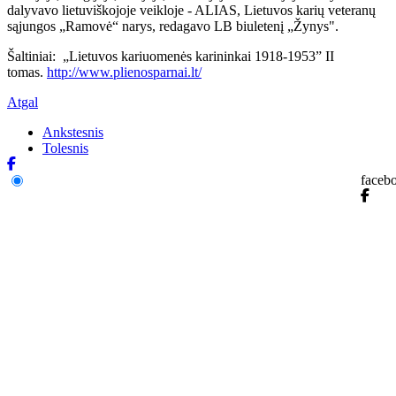
dalyvavo lietuviškojoje veikloje - ALIAS, Lietuvos karių veteranų
sąjungos „Ramovė“ narys, redagavo LB biuletenį „Žynys".
Šaltiniai: „Lietuvos kariuomenės karininkai 1918-1953” II
tomas.
http://www.plienosparnai.lt/
Atgal
Ankstesnis
Tolesnis
faceb