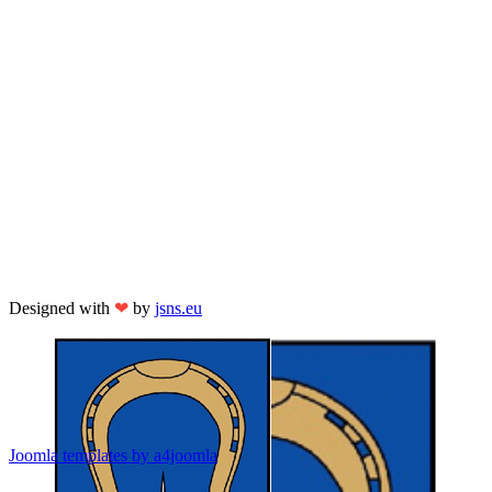
Designed with
❤
by
jsns.eu
Joomla templates by a4joomla