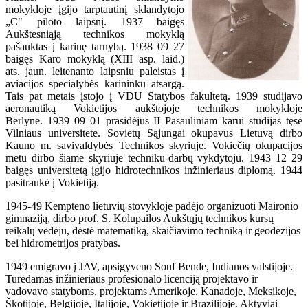
mokykloje įgijo tarptautinį sklandytojo
„C" piloto laipsnį. 1937 baigęs
Aukštesniąją technikos mokyklą
pašauktas į karinę tarnybą. 1938 09 27
baigęs Karo mokyklą (XIII asp. laid.)
ats. jaun. leitenanto laipsniu paleistas į
aviacijos specialybės karininkų atsargą.
Tais pat metais įstojo į VDU Statybos fakultetą. 1939 studijavo
aeronautiką Vokietijos aukštojoje technikos mokykloje
Berlyne. 1939 09 01 prasidėjus II Pasauliniam karui studijas tęsė
Vilniaus universitete. Sovietų Sąjungai okupavus Lietuvą dirbo
Kauno m. savivaldybės Technikos skyriuje. Vokiečių okupacijos
metu dirbo šiame skyriuje techniku-darbų vykdytoju. 1943 12 29
baigęs universitetą įgijo hidrotechnikos inžinieriaus diplomą. 1944
pasitraukė į Vokietiją.
1945-49 Kempteno lietuvių stovykloje padėjo organizuoti Maironio
gimnaziją, dirbo prof. S. Kolupailos Aukštųjų technikos kursų
reikalų vedėju, dėstė matematiką, skaičiavimo techniką ir geodezijos
bei hidrometrijos pratybas.
1949 emigravo į JAV, apsigyveno Souf Bende, Indianos valstijoje.
Turėdamas inžinieriaus profesionalo licenciją projektavo ir
vadovavo statyboms, projektams Amerikoje, Kanadoje, Meksikoje,
Škotijoje, Belgijoje, Italijoje, Vokietijoje ir Brazilijoje. Aktyviai