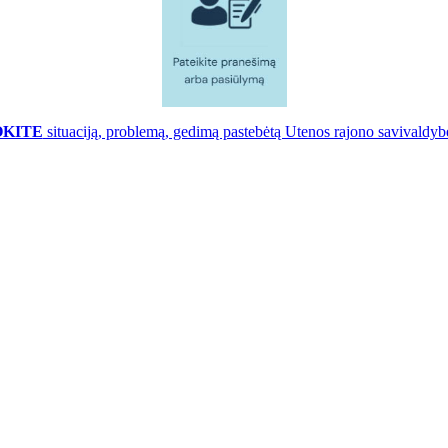
OKITE
situaciją, problemą, gedimą pastebėtą Utenos rajono savivaldybė