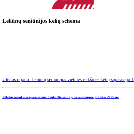
Leliūnų seniūnijos kelių schema
Utenos rajono Leliūnų seniūnijos vietinės reikšmės kelių sąrašas (pd
Atliekų surinkimo apvažiavimo būdu Utenos rajono seniūnijose grafikai
2026 m.