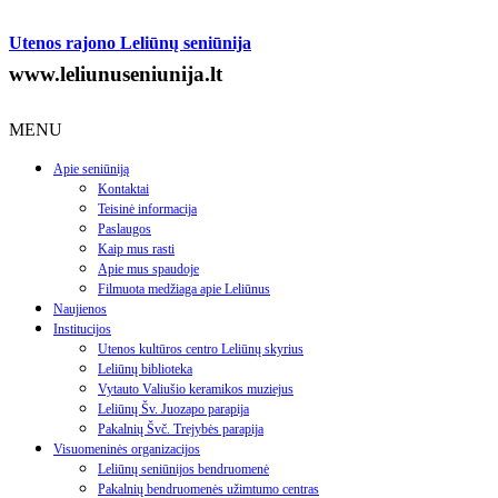
Utenos rajono Leliūnų seniūnija
www.leliunuseniunija.lt
MENU
Apie seniūniją
Kontaktai
Teisinė informacija
Paslaugos
Kaip mus rasti
Apie mus spaudoje
Filmuota medžiaga apie Leliūnus
Naujienos
Institucijos
Utenos kultūros centro Leliūnų skyrius
Leliūnų biblioteka
Vytauto Valiušio keramikos muziejus
Leliūnų Šv. Juozapo parapija
Pakalnių Švč. Trejybės parapija
Visuomeninės organizacijos
Leliūnų seniūnijos bendruomenė
Pakalnių bendruomenės užimtumo centras