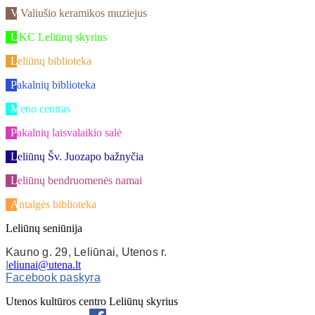
V.Valiušio keramikos muziejus
UKC Leliūnų skyrius
Leliūnų biblioteka
Pakalnių biblioteka
Meno centras
Pakalnių laisvalaikio salė
Leliūnų Šv. Juozapo bažnyčia
Leliūnų bendruomenės namai
Antalgės biblioteka
Leliūnų seniūnija
Kauno g. 29, Leliūnai, Utenos r.
l
eliunai@utena.lt
Facebook paskyra
Utenos kultūros centro Leliūnų skyrius