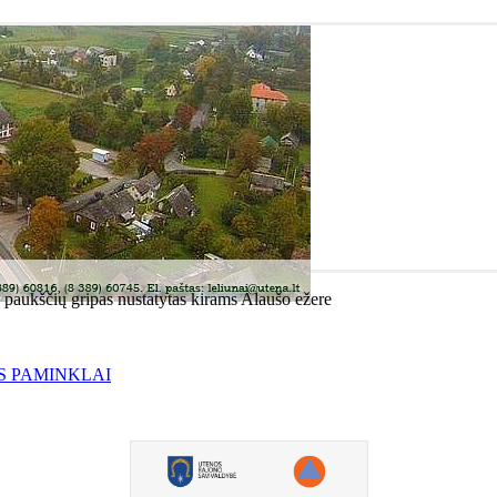
s paukščių gripas nustatytas kirams Alaušo ežere
S PAMINKLAI