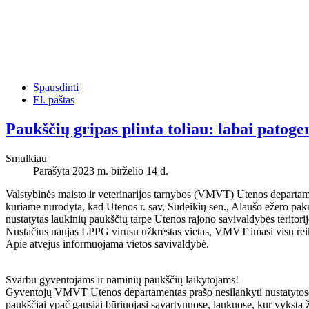
Spausdinti
El. paštas
Paukščių gripas plinta toliau: labai patog
Smulkiau
Parašyta 2023 m. birželio 14 d.
Valstybinės maisto ir veterinarijos tarnybos (VMVT) Utenos departament
kuriame nurodyta, kad Utenos r. sav, Sudeikių sen., Alaušo ežero pak
nustatytas laukinių paukščių tarpe Utenos rajono savivaldybės teritorij
Nustačius naujas LPPG virusu užkrėstas vietas, VMVT imasi visų reika
Apie atvejus informuojama vietos savivaldybė.
Svarbu gyventojams ir naminių paukščių laikytojams!
Gyventojų VMVT Utenos departamentas prašo nesilankyti nustatytose pau
paukščiai ypač gausiai būriuojasi sąvartynuose, laukuose, kur vyksta že