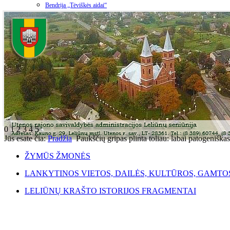
Bendrija „Tėviškės aidai“
0
1
2
3
4
5
Jūs esate čia:
Pradžia
Paukščių gripas plinta toliau: labai patogeniška
ŽYMŪS ŽMONĖS
LANKYTINOS VIETOS, DAILĖS, KULTŪROS, GAMTO
LELIŪNŲ KRAŠTO ISTORIJOS FRAGMENTAI