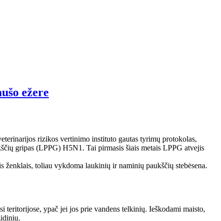
aušo ežere
erinarijos rizikos vertinimo instituto gautas tyrimų protokolas,
ukščių gripas (LPPG) H5N1. Tai pirmasis šiais metais LPPG atvejis
s ženklais, toliau vykdoma laukinių ir naminių paukščių stebėsena.
teritorijose, ypač jei jos prie vandens telkinių. Ieškodami maisto,
idiniu.