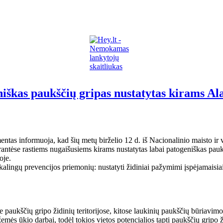
eniškas paukščių gripas nustatytas kirams Al
as informuoja, kad šių metų birželio 12 d. iš Nacionalinio maisto ir vet
rantėse rastiems nugaišusiems kirams nustatytas labai patogeniškas pa
oje.
lingų prevencijos priemonių: nustatyti židiniai pažymimi įspėjamaisiai
kščių gripo židinių teritorijose, kitose laukinių paukščių būriavimosi 
mės ūkio darbai, todėl tokios vietos potencialios tapti paukščių gripo ž