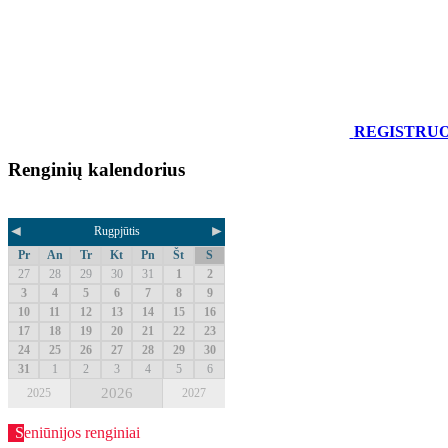
REGISTRU
Renginių kalendorius
◄
►
Rugpjūtis
Pr
An
Tr
Kt
Pn
Št
S
27
28
29
30
31
1
2
3
4
5
6
7
8
9
10
11
12
13
14
15
16
17
18
19
20
21
22
23
24
25
26
27
28
29
30
31
1
2
3
4
5
6
2026
2025
2027
Seniūnijos renginiai